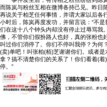
事件发生后，有传柏芝粉丝纷纷到陈岚
而陈岚与粉丝互相在微博各持己见。昨日
再说关于柏芝任何事情，并谓大家以后各行
小时后，陈岚再度发功，并留言说：“不是我
们在这十八个钟头内却没有停止过辱骂我
佛，不管你们假扮路人也好，真的张粉也
叫过你们消停了。你们不停叫我停？为何
(卖)单吧！叫张柏(栢)芝谢谢你们。或者
拿？搞不清楚你们的关系了！你们看着(着
停。”