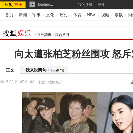
loading...
我的搜狐
邮件
首页
-
新闻
-
军事
-
文化
-
历史
-
体育
-
NBA
-
视频
-
娱谈
-
财
>
八卦频道
>
港台八卦
向太遭张柏芝粉丝围攻 怒斥
正文
我来说两句
(
人参与)
2015-03-21 07:21:02
来源：
搜狐娱乐