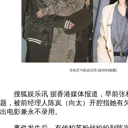
张柏芝与陈岚旧照
[保存到相册]
搜狐娱乐讯 据香港媒体报道，早前
张
题，被前经理人陈岚（向太）开腔指她有
出电影兼永不录用。
动物系恋人啊 | 钟欣潼体验爱情哲学
南方