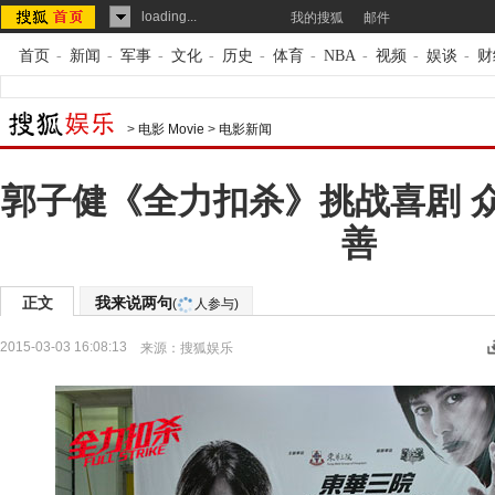
loading...
我的搜狐
邮件
首页
-
新闻
-
军事
-
文化
-
历史
-
体育
-
NBA
-
视频
-
娱谈
-
财
>
电影 Movie
>
电影新闻
郭子健《全力扣杀》挑战喜剧 
善
正文
我来说两句
(
人参与)
2015-03-03 16:08:13
来源：
搜狐娱乐