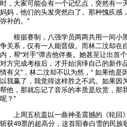
时，大家可能会有一个记忆点，突然有一
妈妈，他们的头发突然白了。那种愧疚感
弥补的。”
根据赛制，八强学员两两共用一间小黑
争关系，仅有一人能晋级。而林二汶却在
内，帮“对手”弹吉他伴奏。她甚至让出首
对方完成考核后，才开始演绎自己的新作品
情有义”，林二汶却不以为然，“ 如果他是
以我赢了，我觉得这样胜之不武。如果因
帮他，那就忘记了音乐的本质是欣赏，那
呢？”
上周五杭盖以一曲神圣震撼的《轮回》
斩获49票的超高分，这首阳春白雪的民族