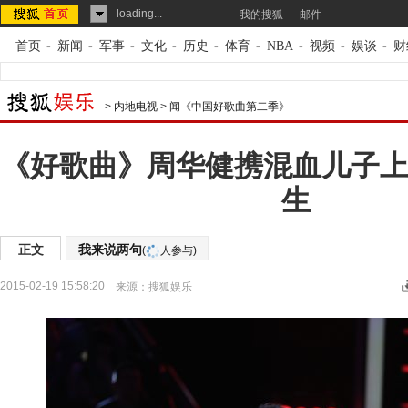
loading...
我的搜狐
邮件
首页
-
新闻
-
军事
-
文化
-
历史
-
体育
-
NBA
-
视频
-
娱谈
-
财
>
内地电视
>
闻《中国好歌曲第二季》
《好歌曲》周华健携混血儿子上
生
正文
我来说两句
(
人参与)
2015-02-19 15:58:20
来源：
搜狐娱乐