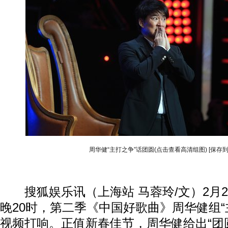
周华健“主打之争”话团圆(点击查看高清组图)
[保存到
搜狐娱乐讯（上海站 马蓉玲/文）2月2
晚20时，第二季《中国好歌曲》周华健组“
视频打响。正值新春佳节，周华健给出“团