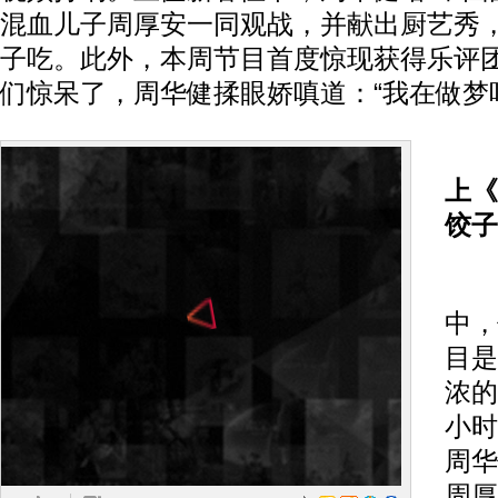
混血儿子周厚安一同观战，并献出厨艺秀
子吃。此外，本周节目首度惊现获得乐评
们惊呆了，周华健揉眼娇嗔道：“我在做梦
周
上《
饺子
在周
中，
目是
浓的
小时
周华
周厚