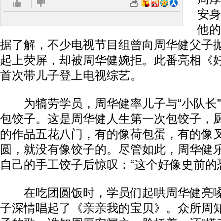
安身
他的
据了解，不少电视节目组曾向周华健父子
起上荧屏，却被周华健婉拒。此番亮相《
首次带儿子登上电视综艺。
为犒劳学员，周华健率儿子与“小队长”
包饺子。这是周华健人生第一次包饺子，
的作品五花八门，有的像荷包蛋，有的像
圆，就没有像饺子的。尽管如此，周华健
自己的手工饺子后惊叹：“这个好像史前的
在吃团圆饭时，学员们起哄周华健亮嗓
子深情唱起了《亲亲我的宝贝》。众所周