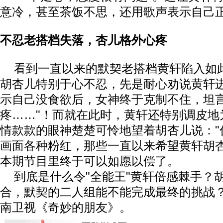
意冷，甚至茶饭不思，还用歌声表示自己正
不忍老搭档失落，杏儿格外心疼
看到一直以来的默契老搭档黄轩陷入如
胡杏儿特别于心不忍，先是耐心劝说黄轩
示自己没食欲后，女神终于克制不住，坦言
疼……"！而就在此时，黄轩还特别调皮地
情款款的眼神楚楚可怜地望着胡杏儿说："
画面各种粉红，那些一直以来希望黄轩胡
本期节目里终于可以如愿以偿了。
到底是什么令"全能王"黄轩倍感棘手？胡
合，默契的二人组能不能完成最终的挑战
南卫视《奇妙的朋友》。