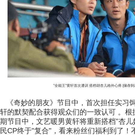
"全能王"黄轩首次遭训 搭档胡杏儿格外心疼
[保存到
《奇妙的朋友》节目中，首次担任实习饲
轩的默契配合获得观众们的一致认可 。根
期节目中，文艺暖男黄轩将重新搭档"杏儿
民CP终于"复合"，看来粉丝们福利到了！