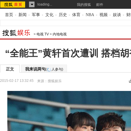
loading...
我的搜狐
邮件
首页
-
新闻
-
军事
-
文化
-
历史
-
体育
-
NBA
-
视频
-
娱谈
-
财
>
电视 TV
>
内地电视
“全能王”黄轩首次遭训 搭档
正文
我来说两句
(
人参与)
2015-02-17 13:32:45
来源：
搜狐娱乐