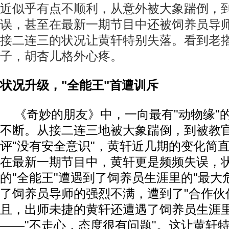
近似乎有点不顺利，从意外被大象踹倒，
误，甚至在最新一期节目中还被饲养员导师
接二连三的状况让黄轩特别失落。看到老
子，胡杏儿格外心疼。
状况升级，"全能王"首遭训斥
《奇妙的朋友》中，一向最有"动物缘"
不断。从接二连三地被大象踹倒，到被教官
评"没有安全意识"，黄轩近几期的变化简
在最新一期节目中，黄轩更是频频失误，
的"全能王"遭遇到了饲养员生涯里的"最大
了饲养员导师的强烈不满，遭到了"合作伙
且，出师未捷的黄轩还遭遇了饲养员生涯
——"不走心，态度很有问题"。这让黄轩