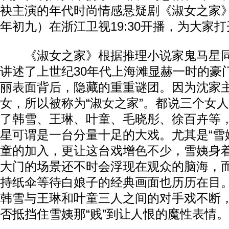
袂主演的年代时尚情感悬疑剧《淑女之家》
年初九）在浙江卫视19:30开播，为大家
《淑女之家》根据推理小说家鬼马星同
讲述了上世纪30年代上海滩显赫一时的豪
丽表面背后，隐藏的重重谜团。因为沈家
女，所以被称为“淑女之家”。都说三个女
了韩雪、王琳、叶童、毛晓彤、徐百卉等
星可谓是一台分量十足的大戏。尤其是“雪姨
童的加入，更让这台戏增色不少，雪姨身
大门的场景还不时会浮现在观众的脑海，
持纸伞等待白娘子的经典画面也历历在目
韩雪与王琳和叶童三人之间的对手戏不断
否抵挡住雪姨那“贱”到让人恨的魔性表情。