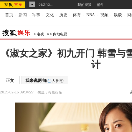
loading...
我的搜狐
邮件
首页
-
新闻
-
军事
-
文化
-
历史
-
体育
-
NBA
-
视频
-
娱谈
-
财
>
电视 TV
>
内地电视
《淑女之家》初九开门 韩雪与
计
正文
我来说两句
(
人参与)
2015-02-16 09:34:27
来源：
搜狐娱乐