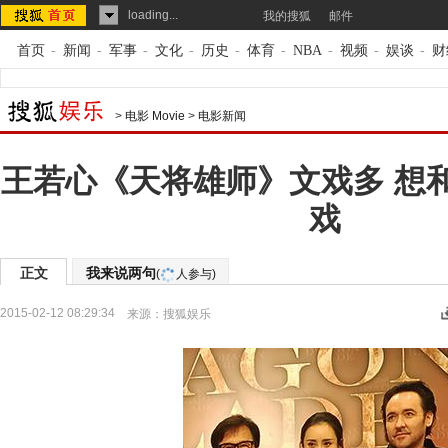
loading...
我的搜狐
邮件
首页
-
新闻
-
军事
-
文化
-
历史
-
体育
-
NBA
-
视频
-
娱谈
-
财
>
电影 Movie
>
电影新闻
王若心《天将雄师》文戏多 想
戏
正文
我来说两句
(
人参与)
2015-02-12 08:29:34
来源：
搜狐娱乐