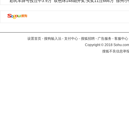
彩民车牌号投注中3.9万
双色球148期开奖:头奖11注666万
徐州小
设置首页
-
搜狗输入法
-
支付中心
-
搜狐招聘
-
广告服务
-
客服中心
Copyright
©
2018 Sohu.com 
搜狐不良信息举