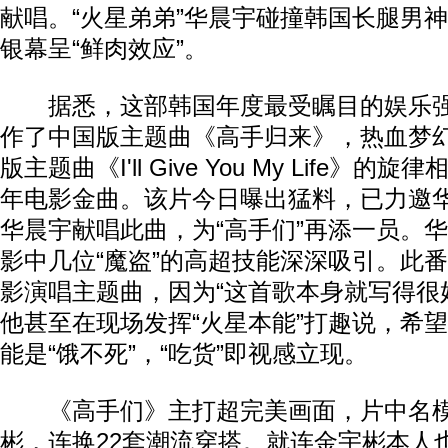
献唱。“火星弟弟”华晨宇碰撞韩国长腿男神
银幕呈“鲜肉效应”。
据悉，这部韩国年度最受瞩目的娱乐强
作了中国版主题曲《高手归来》，热血梦
版主题曲《I'll Give You My Life》
年电影金曲。该片今日曝出猛料，已力邀
华晨宇献唱此曲，为“高手们”再添一员。
影中几位“魔盗”的高超技能深深吸引。此
影演唱主题曲，因为“这首歌本身就写得很
他甚至在现场发挥“火星本能”打趣说，希
能是“饿不死”，“吃货”即视感立现。
《高手们》主打超完美画面，片中名模
彬，连换22套潮流穿搭。就连金宇彬本人