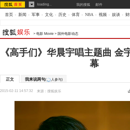
loading...
我的搜狐
邮件
首页
-
新闻
-
军事
-
文化
-
历史
-
体育
-
NBA
-
视频
-
娱谈
-
财
>
电影 Movie
>
国外电影动态
《高手们》华晨宇唱主题曲 金
幕
正文
我来说两句
(
人参与)
2015-02-11 14:57:32
来源：
搜狐娱乐