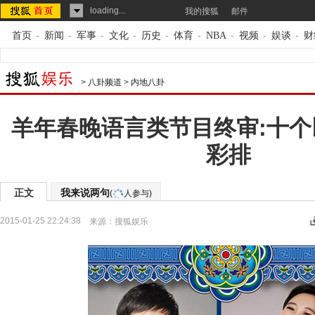
loading...
我的搜狐
邮件
首页
-
新闻
-
军事
-
文化
-
历史
-
体育
-
NBA
-
视频
-
娱谈
-
财
>
八卦频道
>
内地八卦
羊年春晚语言类节目终审:十
彩排
正文
我来说两句
(
人参与)
2015-01-25 22:24:38
来源：
搜狐娱乐