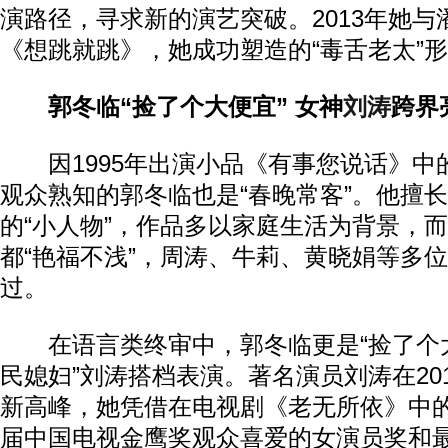
演路径，寻求新的演艺突破。2013年她与
《想跳就跳》，她成功塑造的“毒舌老太”
郭冬临“捡了个大便宜” 女神
刘涛
跨界
因1995年出演小品《有事您说话》中的
观众熟知的郭冬临也是“春晚常客”。他擅
的“小人物”，作品多以家庭生活为背景，
都“艳福不浅”，周涛、牛莉、黄晓娟等多位
过。
在语言类终审中，郭冬临更是“捡了个大
民媳妇”刘涛搭档表演。著名演员刘涛在20
新高峰，她凭借在电视剧《老无所依》中的
届中国电视金鹰奖观众喜爱的女演员奖和