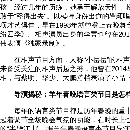
孩。经过几年的历练，她勇于解放天性，
敢于“豁得出去”。以模特身份出道的瞿颖
项才艺俱佳，早在1998年就曾登上春晚
纷四季》。相声演员出身的李菁也曾在20
伟表演《独家录制》。
在相声节目方面，人称“小岳岳”的相声
来备受关注的相声后起之秀，他曾在201
相，与蔡明、
华少
、大鹏搭档表演了小品
导演揭秘：羊年春晚语言类节目是怎样
每年的语言类节目都是历年春晚的重中
起着调节全场晚会气氛的功能，在时长上
的“半壁江山”。据羊年春晚语言类节目导