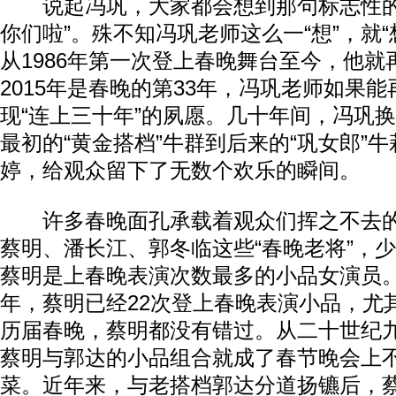
说起冯巩，大家都会想到那句标志性的
你们啦”。殊不知冯巩老师这么一“想”，就“
从1986年第一次登上春晚舞台至今，他
2015年是春晚的第33年，冯巩老师如果
现“连上三十年”的夙愿。几十年间，冯巩
最初的“黄金搭档”牛群到后来的“巩女郎”
婷，给观众留下了无数个欢乐的瞬间。
许多春晚面孔承载着观众们挥之不去的
蔡明、潘长江、郭冬临这些“春晚老将”，
蔡明是上春晚表演次数最多的小品女演员。19
年，蔡明已经22次登上春晚表演小品，尤其
历届春晚，蔡明都没有错过。从二十世纪
蔡明与郭达的小品组合就成了春节晚会上
菜。近年来，与老搭档郭达分道扬镳后，