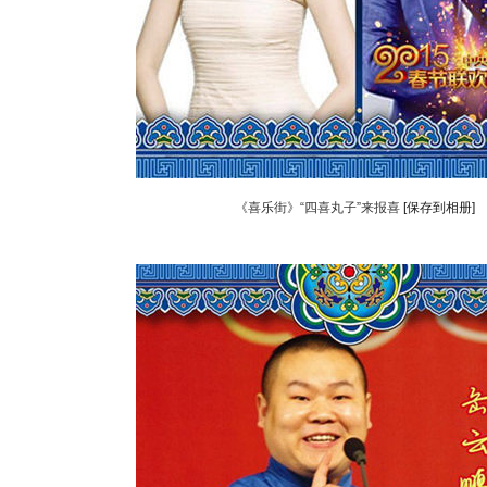
《喜乐街》“四喜丸子”来报喜
[保存到相册]