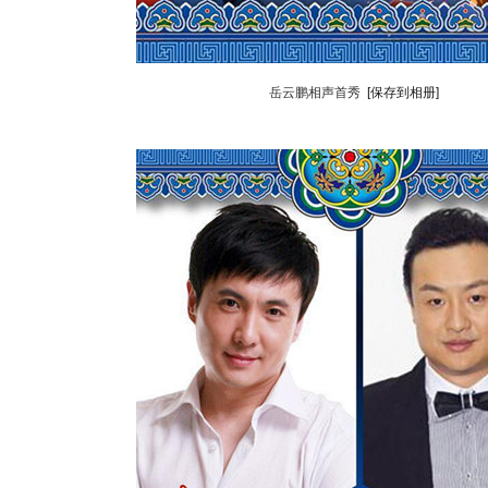
岳云鹏相声首秀
[保存到相册]