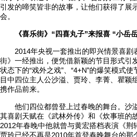
引发的啼笑皆非的故事，让他们获得了展
会。
《喜乐街》“四喜丸子”来报喜 “小岳岳
2014年央视一套推出的即兴情景喜剧
街》一经推出，便凭借新颖的节目形式引
状态下的“戏外之戏”、“4+N”的爆笑模式
目中四位主人公沙溢、贾玲、李菁、瞿颖组
携作品前来。
他们四位都曾登上过春晚的舞台。沙溢
其喜剧天赋在《武林外传》和《炊事班的
2012年春晚中他就曾与黄宏搭档表演《
贾玲已经不再是2010年首登春晚舞台的那