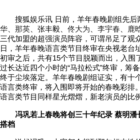
搜狐娱乐讯 日前，羊年春晚剧组先后
华
、
那英
、张丰毅、
佟大为
、
李宇春
、
鹿
三代加盟的超强演员阵容，可谓吊足了观众
日，羊年春晚语言类节目终审在央视老台
初审之后，共有15个节目脱颖而出，入围
过长达近四个小时的“马拉松式”终审，筹
终于尘埃落定。羊年春晚剧组证实，有十
语言类终审，将入围即将开始的春晚彩排
语言类节目同样星光熠熠，新老演员的比
冯巩若上春晚将创三十年纪录 蔡明潘长
搭档