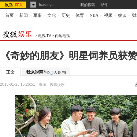
loading...
我的搜狐
邮件
首页
-
新闻
-
军事
-
文化
-
历史
-
体育
-
NBA
-
视频
-
娱谈
-
财
>
电视 TV
>
内地电视
《奇妙的朋友》明星饲养员获赞
正文
我来说两句
(
人参与)
2015-01-25 15:26:51
来源：
搜狐娱乐