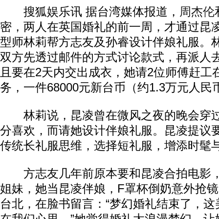
搜狐娱乐讯 据台湾媒体报道，
周杰伦
密，两人在英国婚礼的前一周，才通过昆
型师林莉帮方志友及孙睿设计伴娘礼服。林
双方先透过邮件的方式讨论款式，再派人
且要在2天内交出成衣，她请2位师傅赶工
务，一件68000元新台币（约1.3万元人民
林莉说，昆凌曾在微风之夜的晚会穿过
分喜欢，而请她设计伴娘礼服。昆凌提议
传统长礼服思维，选择短礼服，增添时髦
方志友几年前原本要和昆凌合拍电影，
姐妹，她当昆凌伴娘，F罩杯倒奶意外抢镜
台北，在脸书留言：“梦幻婚礼结束了，这