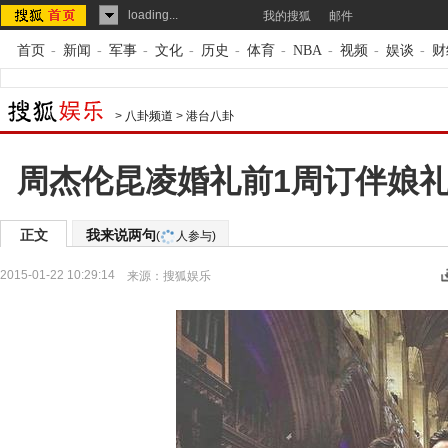
loading...
我的搜狐
邮件
首页
-
新闻
-
军事
-
文化
-
历史
-
体育
-
NBA
-
视频
-
娱谈
-
财
>
八卦频道
>
港台八卦
周杰伦昆凌婚礼前1周订伴娘礼服
正文
我来说两句
(
人参与)
2015-01-22 10:29:14
来源：
搜狐娱乐