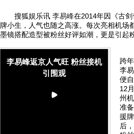
搜狐娱乐讯
李易峰
在2014年因《古
牌小生，人气也随之高涨。每次亮相机场都
墨镜搭配造型被粉丝好评如潮，更是引起
在
跨年
李易峰返京人气旺 粉丝接机
李易
引围观
便自
12
州机
准备
援牌
后，