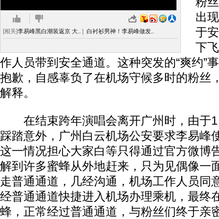
粉丝
出现
于安
[相关]
李易峰黑白潮装返京 大..
|
白衬衫男神！李易峰做发..
下飞
作人员带到安全通道。这种突发的“爽约”
抱歉，自感辜负了在机场守候多时的粉丝
解释。
在结束跨年演唱会离开广州时，由于1
踩踏意外，广州白云机场公安要求李易峰使
这一情况担心大家白等只得通过官方微博
解到许多蜜蜂从外地赶来，只为见偶像一
走普通通道，几经沟通，机场工作人员同
经普通通道快捷进入机场办理乘机，最终
蜂，正常经过普通通道，与粉丝们终于亲