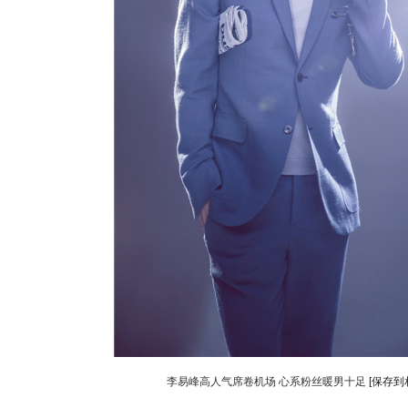
李易峰高人气席卷机场 心系粉丝暖男十足
[保存到