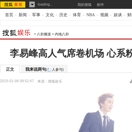
loading...
我的搜狐
邮件
首页
-
新闻
-
军事
-
文化
-
历史
-
体育
-
NBA
-
视频
-
娱谈
-
财
>
八卦频道
>
内地八卦
李易峰高人气席卷机场 心系
正文
我来说两句
(
人参与)
2015-01-06 08:52:47
来源：
搜狐娱乐