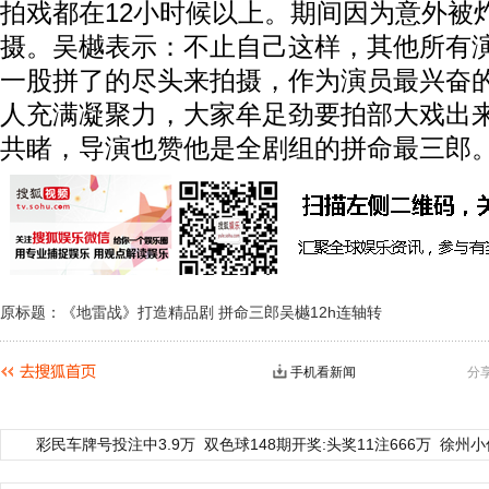
拍戏都在12小时候以上。期间因为意外被
摄。吴樾表示：不止自己这样，其他所有
一股拼了的尽头来拍摄，作为演员最兴奋
人充满凝聚力，大家牟足劲要拍部大戏出
共睹，导演也赞他是全剧组的拼命最三郎
原标题：《地雷战》打造精品剧 拼命三郎吴樾12h连轴转
手机看新闻
分
彩民车牌号投注中3.9万
双色球148期开奖:头奖11注666万
徐州小