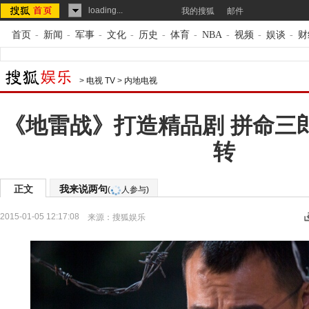
loading...
我的搜狐
邮件
首页
-
新闻
-
军事
-
文化
-
历史
-
体育
-
NBA
-
视频
-
娱谈
-
财
>
电视 TV
>
内地电视
《地雷战》打造精品剧 拼命三郎
转
正文
我来说两句
(
人参与)
2015-01-05 12:17:08
来源：
搜狐娱乐