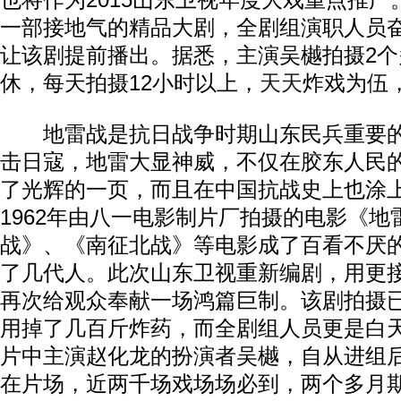
也将作为2015山东卫视年度大戏重点推
一部接地气的精品大剧，全剧组演职人员
让该剧提前播出。据悉，主演吴樾拍摄2个
休，每天拍摄12小时以上，
天天
炸戏为伍
地雷战是抗日战争时期山东民兵重要的
击日寇，地雷大显神威，不仅在胶东人民
了光辉的一页，而且在中国抗战史上也涂
1962年由八一电影制片厂拍摄的电影《
战》、《南征北战》等电影成了百看不厌
了几代人。此次山东卫视重新编剧，用更
再次给观众奉献一场鸿篇巨制。该剧拍摄
用掉了几百斤炸药，而全剧组人员更是白
片中主演赵化龙的扮演者吴樾，自从进组
在片场，近两千场戏场场必到，两个多月