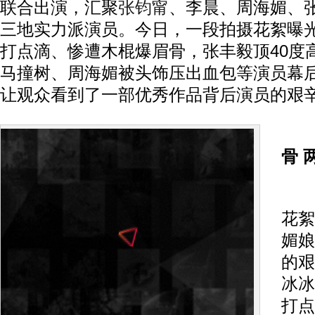
联合出演，汇聚
张钧甯
、李晨、周海媚、
三地实力派演员。今日，一段拍摄花絮曝
打点滴、惨遭木棍爆眉骨，张丰毅顶40度
马撞树、周海媚被头饰压出血包等演员幕
让观众看到了一部优秀作品背后演员的艰
骨 
在
花絮
媚娘
的艰
冰冰
打点