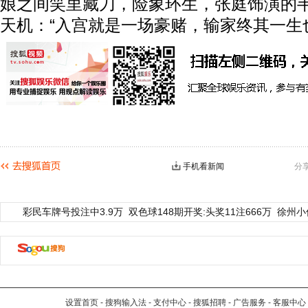
娘之间笑里藏刀，险象环生，张庭饰演的
天机：“入宫就是一场豪赌，输家终其一生
手机看新闻
分
彩民车牌号投注中3.9万
双色球148期开奖:头奖11注666万
徐州小
设置首页
-
搜狗输入法
-
支付中心
-
搜狐招聘
-
广告服务
-
客服中心