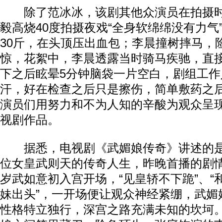
除了范冰冰，该剧其他众演员在拍摄时
毅高烧40度拍摄夜戏“全身软绵绵没有力气
30斤，在头顶压出血包；李晨撞树摔马，
惊，花絮中，李晨透露当时骑马疾驰，直
下之后眩晕5分钟脑袋一片空白，剧组工作
汗，好在检查之后只是擦伤，简单敷药之
演员们用努力和不为人知的辛酸为观众呈
视剧作品。
据悉，电视剧《武媚娘传奇》讲述的是
位女皇武则天的传奇人生，昨晚首播的剧情
岁武如意初入宫开场，“见皇轿不下跪”、“和
妹出头”，一开场便让观众神经紧绷，武媚
性格特立独行，深宫之路充满未知的坎坷