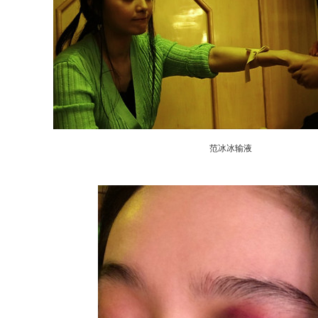
范冰冰输液