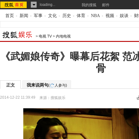
loading...
我的搜狐
邮件
首页
-
新闻
-
军事
-
文化
-
历史
-
体育
-
NBA
-
视频
-
娱谈
-
财
>
电视 TV
>
内地电视
《武媚娘传奇》曝幕后花絮 范
骨
正文
我来说两句
(
人参与)
2014-12-22 11:39:49
来源：
搜狐娱乐