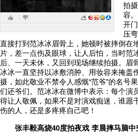
拍摄
容。
开门
压弯
直接打到范冰冰眉骨上，她顿时被摔倒在
片，差一点伤及眼球，让人后怕，当时范
后、一天未休，又回到现场继续拍摄。眉
冰冰一直坚持以冰敷消肿、用妆容来掩盖
摄，如此敬业不禁令人感慨“范爷”的名号
们还爷们。范冰冰在微博中表示：每个演
得让人敬佩，如果不是对演戏痴迷，谁愿
伤的人，还是多疼疼自己吧！
张丰毅高烧40度拍夜戏 李晨摔马脑中