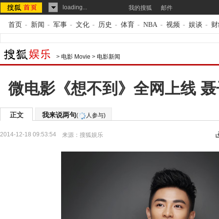
loading...
我的搜狐
邮件
首页
-
新闻
-
军事
-
文化
-
历史
-
体育
-
NBA
-
视频
-
娱谈
-
财
>
电影 Movie
>
电影新闻
微电影《想不到》全网上线 
正文
我来说两句
(
人参与)
2014-12-18 09:53:54
来源：
搜狐娱乐