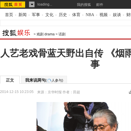
loading...
我的搜狐
邮件
首页
-
新闻
-
军事
-
文化
-
历史
-
体育
-
NBA
-
视频
-
娱谈
-
财
>
戏剧 drama
>
话剧
人艺老戏骨蓝天野出自传 《烟
事
正文
我来说两句
(
人参与)
2014-12-15 10:23:05
来源：
京华时报
作者：田超