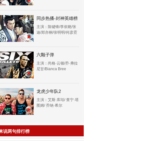
同步热播-封神英雄榜
主演：陈键锋/李依晓/张
迪/郑亦桐/张明明/何彦霓
六颗子弹
主演：尚格·云顿/乔·弗拉
尼甘/Bianca Bree
龙虎少年队2
主演：艾斯·库珀/ 查宁·塔
图姆/ 乔纳·希尔
来说两句排行榜