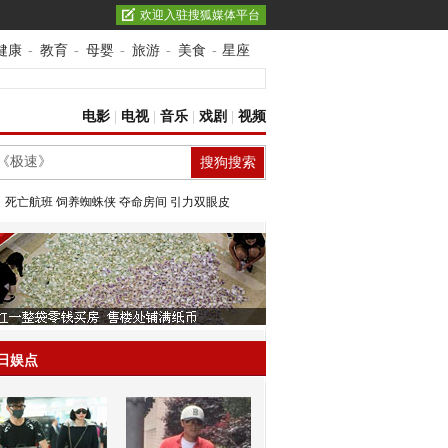
欢迎入驻搜狐媒体平台
健康
-
教育
-
母婴
-
旅游
-
美食
-
星座
电影
|
电视
|
音乐
|
戏剧
|
视频
：
死亡航班
饲养蜘蛛侠
夺命房间
引力双眼皮
日娱点