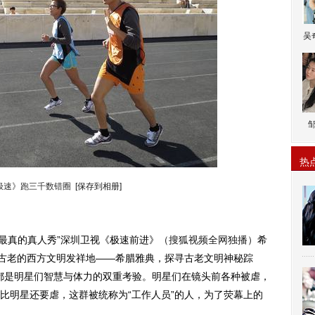
吴
热
极速》跑三千数错圈
[保存到相册]
最真的真人秀”深圳卫视《极速前进》
（搜狐视频全网独播）
希
了古老的西方文明发祥地——希腊雅典，探寻古老文明神秘踪
”都是明星们智慧与体力的双重考验。明星们在镜头前各种被虐，
比明星还要虐，这群被统称为“工作人员”的人，为了荧幕上的