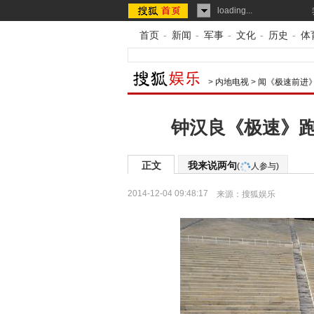
loading...
首页
-
新闻
-
军事
-
文化
-
历史
-
体
>
内地电视
>
闻《极速前进
钟汉良《极速》跑
正文
我来说两句
(
人参与)
2014-12-04 09:48:17
来源：
搜狐娱乐