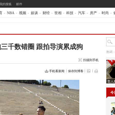
我的搜狐
邮件
育
-
NBA
-
视频
-
娱谈
-
财经
-
世相
-
科技
-
汽车
-
房产
-
时尚
-
》
三千数错圈 跟拍导演累成狗
热词
扫描到手机
手机看新闻
保存到博客
今