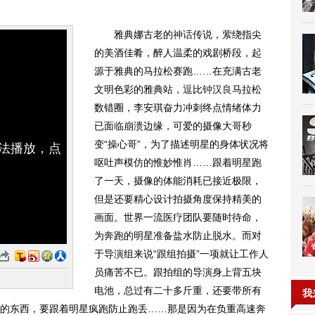
雅典娜古老的
神话
传说，萦绕指尖
的美酒佳肴，醉人温柔的戏剧桥段，起
源于雅典的马拉松赛跑……在充满古老
文明色彩的雅典站，逗比
钟汉良
马拉松
数错圈，李安琪奋力冲刺终点情绪体力
已面临崩溃边缘，可爱的摄像大哥秒
变“操心哥”，为了描述明星的身体状况将
无法播放，点
呕吐声模仿的惟妙惟肖……跟着明星跑
了一天，摄像的体能消耗已接近极限，
但是还要精心设计拍摄角度保持精美的
画面。世界一流医疗团队要随时待命，
为奔跑的明星准备盐水防止脱水。而对
于导演组来说“跟组拍摄”一项就让工作人
员痛苦不已。跟拍组的导演身上背五块
电池，总过有二十多斤重，还要带所有
我
的东西，要跟着明星疯跑防止跑丢……那是因为在负重高速奔