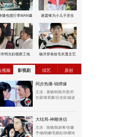
奇隆包揽行李MAN爆
谢霆锋为小儿子庆生
邹市明夫妇视察工地
杨洋穿条纹毛衣显文艺
点视频
影视剧
综艺
原创
同步热播-锦绣缘
主演：黄晓明/陈乔恩/乔
任梁/谢君豪/吕佳容/戚迹
大结局-神雕侠侣
主演：陈晓/陈妍希/张馨
予/杨明娜/毛晓彤/孙耀琦