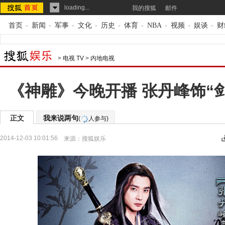
loading...
我的搜狐
邮件
首页
-
新闻
-
军事
-
文化
-
历史
-
体育
-
NBA
-
视频
-
娱谈
-
财
>
电视 TV
>
内地电视
《神雕》今晚开播 张丹峰饰“
正文
我来说两句
(
人参与)
2014-12-03 10:01:56
来源：
搜狐娱乐