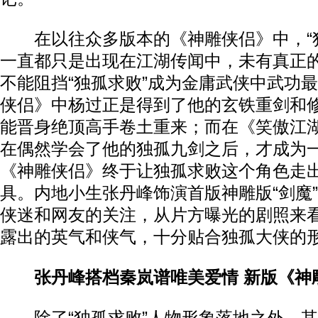
在以往众多版本的《神雕侠侣》中，“独
一直都只是出现在江湖传闻中，未有真正
不能阻挡“独孤求败”成为金庸武侠中武功
侠侣》中杨过正是得到了他的玄铁重剑和
能晋身绝顶高手卷土重来；而在《笑傲江
在偶然学会了他的独孤九剑之后，才成为
《神雕侠侣》终于让独孤求败这个角色走
具。内地小生张丹峰饰演首版神雕版“剑魔
侠迷和网友的关注，从片方曝光的剧照来
露出的英气和侠气，十分贴合独孤大侠的
张丹峰搭档秦岚谱唯美爱情 新版《神