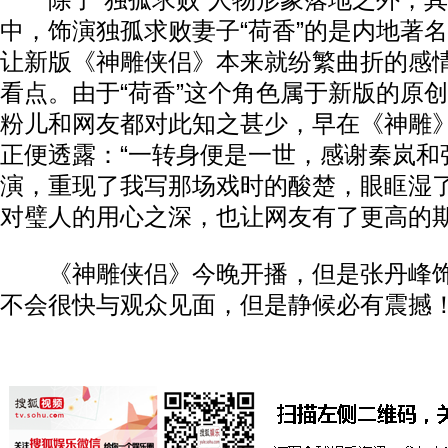
除了“独孤求败”人物形象落地之外，其
中，饰演独孤求败妻子“荷香”的是内地著
让新版《神雕侠侣》本来就纷繁曲折的感
看点。由于“荷香”这个角色属于新版的原
粉儿和网友都对此知之甚少，早在《神雕
正便透露：“一转身便是一世，感谢秦岚和
演，重现了我写那场戏时的酸楚，眼眶湿了
对璧人的用心之深，也让网友有了更高的
《神雕侠侣》今晚开播，但是张丹峰饰
不会很快与观众见面，但是静候必有震撼