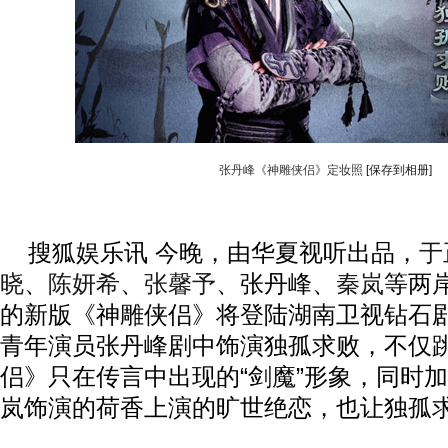
张丹峰《神雕侠侣》定妆照
[保存到相册]
搜狐娱乐讯 今晚，由华夏视听出品，
于
晓
、
陈妍希
、
张馨予
、张丹峰、
秦岚
等两
的新版《神雕侠侣》将登陆湖南卫视钻石
青年演员张丹峰剧中饰演独孤求败，不仅
侣》只在传言中出现的“剑魔”形象，同时
岚饰演的荷香上演的旷世绝恋，也让独孤