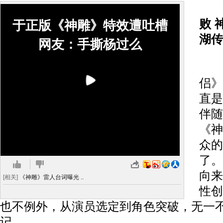
败 
于正版《神雕》特效遭吐槽
湖传
网友：手撕杨过么
于
侣》
直是
伴随
《神
众的
了。
向来
[相关]
《神雕》雷人台词曝光 ..
性创
也不例外，从演员选定到角色突破，无一
记。