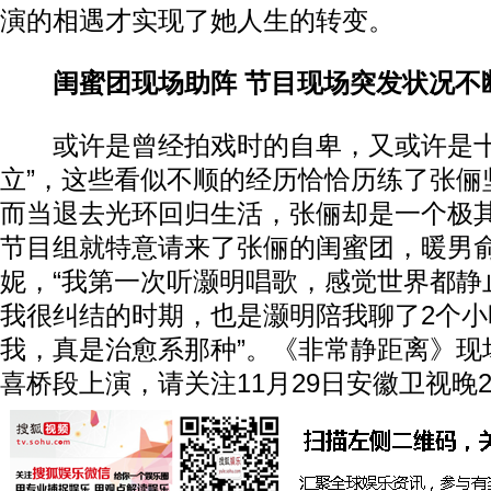
演的相遇才实现了她人生的转变。
闺蜜团现场助阵 节目现场突发状况不
或许是曾经拍戏时的自卑，又或许是十
立”，这些看似不顺的经历恰恰历练了张俪
而当退去光环回归生活，张俪却是一个极
节目组就特意请来了张俪的闺蜜团，暖男
妮，“我第一次听灏明唱歌，感觉世界都静
我很纠结的时期，也是灏明陪我聊了2个
我，真是治愈系那种”。《非常静距离》现
喜桥段上演，请关注11月29日安徽卫视晚23