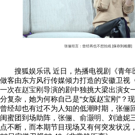
张俪坦言：曾经再也不想拍戏
[保存到相册]
搜狐娱乐讯 近日，热播电视剧《青年
做客由东方风行传媒倾力打造的安徽卫视
一次在
赵宝刚
导演的剧中独挑大梁出演女
分复杂，她为何称自己是“女版赵宝刚”？
曾经却也有过不为人知的低潮时期，张俪
闺蜜团到场助阵，张俪、
俞灏明
、刘迪妮三
点不断，而本期节目现场又有何突发状况，