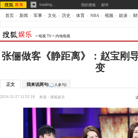
loading...
我的搜狐
邮件
首页
-
新闻
-
军事
-
文化
-
历史
-
体育
-
NBA
-
视频
-
娱谈
-
财
>
电视 TV
>
内地电视
张俪做客《静距离》：赵宝刚
变
正文
我来说两句
(
人参与)
2014-11-27 11:52:18
来源：
搜狐娱乐