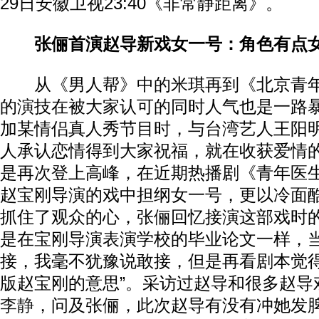
29日安徽卫视23:40《非常静距离》。
张俪首演赵导新戏女一号：角色有点
从《男人帮》中的米琪再到《北京青年
的演技在被大家认可的同时人气也是一路
加某情侣真人秀节目时，与台湾艺人王阳
人承认恋情得到大家祝福，就在收获爱情
是再次登上高峰，在近期热播剧《青年医
赵宝刚导演的戏中担纲女一号，更以冷面
抓住了观众的心，张俪回忆接演这部戏时的
是在宝刚导演表演学校的毕业论文一样，
接，我毫不犹豫说敢接，但是再看剧本觉
版赵宝刚的意思”。采访过赵导和很多赵导
李静
，问及张俪，此次赵导有没有冲她发脾