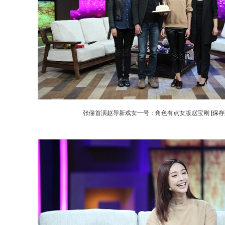
张俪首演赵导新戏女一号：角色有点女版赵宝刚
[保存