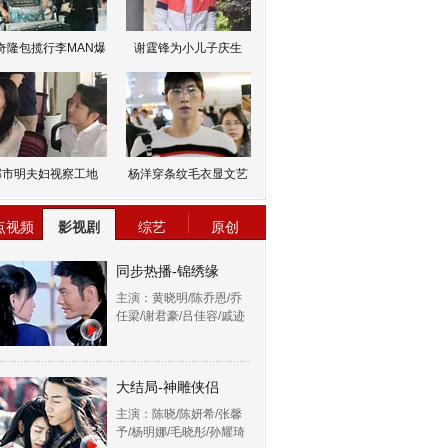
奇隆包揽行李MAN爆
谢霆锋为小儿子庆生
邹市明夫妇视察工地
杨洋穿条纹毛衣显文艺
点视频
影视剧
综艺
原创
同步热播-锦绣缘
主演：黄晓明/陈乔恩/乔
任梁/谢君豪/吕佳容/戚迹
大结局-神雕侠侣
主演：陈晓/陈妍希/张馨
予/杨明娜/毛晓彤/孙耀琦