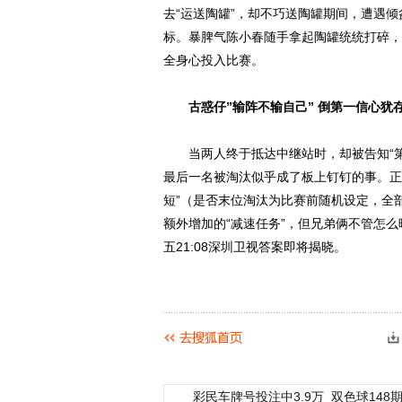
去“运送陶罐”，却不巧送陶罐期间，遭遇
标。暴脾气陈小春随手拿起陶罐统统打碎，
全身心投入比赛。
古惑仔”输阵不输自己” 倒第一信心犹
当两人终于抵达中继站时，却被告知“第
最后一名被淘汰似乎成了板上钉钉的事。正
短”（是否末位淘汰为比赛前随机设定，全
额外增加的“减速任务”，但兄弟俩不管怎么
五21:08深圳卫视答案即将揭晓。
彩民车牌号投注中3.9万
双色球148期