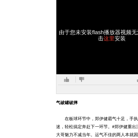
由于您未安装flash播放器视频
击
这里
安装
气破罐破摔
在板球环节中，郑伊健霸气十足，手执木
迷，轻松搞定奔赴下一环节。#郑伊健重出
大哥魅力不减当年。运气不佳的两人本就因