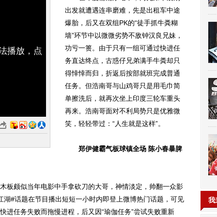
出发就遭遇连串磨难，先是出租车中途
爆胎，后又在双组PK的“徒手抓牛粪糊
墙”环节中以微微劣势不敌钟汉良兄妹，
功亏一篑。由于只有一组可通过快进任
无法播放，点
务直达终点，古惑仔兄弟满手牛粪却只
得悻悻而归，折返后按部就班完成普通
任务。但浩南哥与山鸡哥只是用毛巾简
单擦洗后，就再次坐上印度三轮车重头
再来。浩南哥面对不利局势只是优雅微
笑，轻轻带过：“人生就是这样”。
郑伊健霸气板球镇全场 陈小春暴脾
板颇似当年电影中手拿砍刀的大哥，神情淡定，帅翻一众影
江湖#话题在节目播出短短一小时内即登上微博热门话题，可见
我
快进任务失败而拖慢进程，后又因“瑜伽任务”尝试失败重新