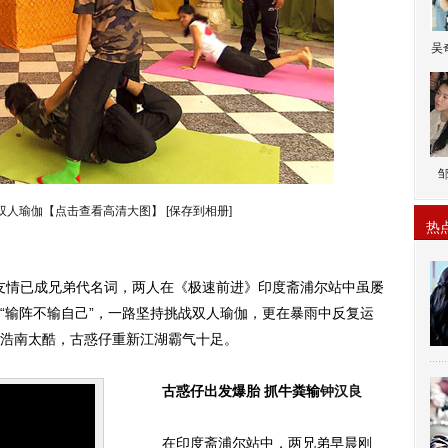
吴
双人瑜伽【点击查看高清大图】
[保存到相册]
热
年友情已成兄弟代名词，两人在《极速前进》印度斋浦尔站中虽屡
“输阵不输自己”，一路坚持挑战双人瑜伽，更在暴雨中反复运
浩南太酷，古惑仔重新江湖霸气十足。
古惑仔出发爆胎 抓牛粪输
钟汉良
在印度斋浦尔站中，两兄弟早晨刚