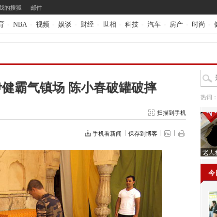
我的搜狐
邮件
育
-
NBA
-
视频
-
娱谈
-
财经
-
世相
-
科技
-
汽车
-
房产
-
时尚
-
》
健霸气镇场 陈小春破罐破摔
热词
扫描到手机
手机看新闻
保存到博客
今