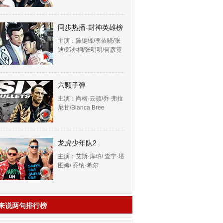
同步热播-封神英雄榜
主演：陈键锋/李依晓/张
迪/郑亦桐/张明明/何彦霓
六颗子弹
主演：尚格·云顿/乔·弗拉
尼甘/Bianca Bree
龙虎少年队2
主演：艾斯·库珀/ 查宁·塔
图姆/ 乔纳·希尔
来说两句排行榜