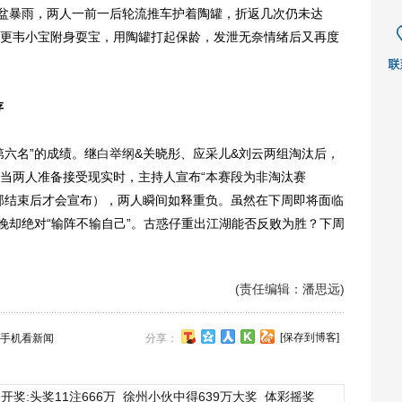
倾盆暴雨，两人一前一后轮流推车护着陶罐，折返几次仍未达
更韦小宝附身耍宝，用陶罐打起保龄，发泄无奈情绪后又再度
存
六名”的成绩。继
白举纲
&关晓彤、应采儿&刘云两组淘汰后，
当两人准备接受现实时，主持人宣布“本赛段为非淘汰赛
部结束后才会宣布），两人瞬间如释重负。虽然在下周即将面临
晚却绝对“输阵不输自己”。古惑仔重出江湖能否反败为胜？下周
(责任编辑：潘思远)
[保存到博客]
手机看新闻
分享：
开奖:头奖11注666万
徐州小伙中得639万大奖
体彩摇奖