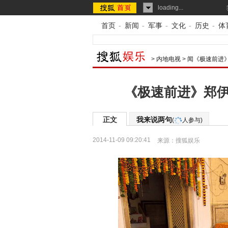
loading...
首页
-
新闻
-
军事
-
文化
-
历史
-
体
>
内地电视
>
闻《极速前进
《极速前进》郑伊
正文
我来说两句
(
人参与)
2014-11-09 09:20:41
来源：
搜狐娱乐