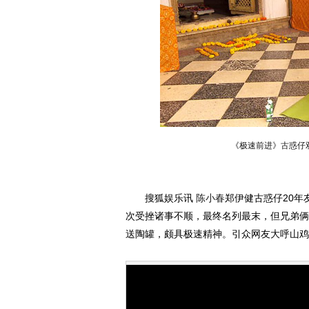
《极速前进》古惑仔
搜狐娱乐讯
陈小春
郑伊健古惑仔20
次受挫诸事不顺，最终名列最末，但兄弟俩
送陶罐，颇具极速精神。引众网友大呼山鸡