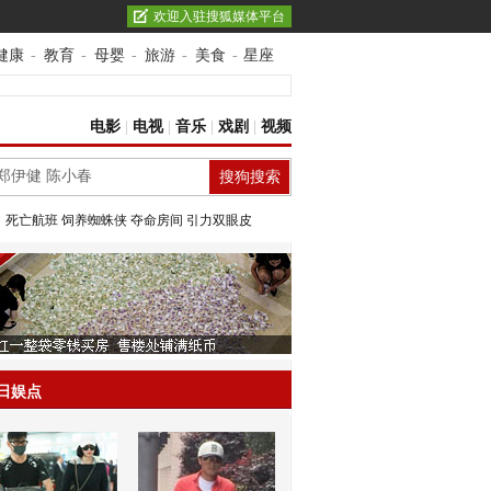
欢迎入驻搜狐媒体平台
健康
-
教育
-
母婴
-
旅游
-
美食
-
星座
电影
|
电视
|
音乐
|
戏剧
|
视频
：
死亡航班
饲养蜘蛛侠
夺命房间
引力双眼皮
日娱点