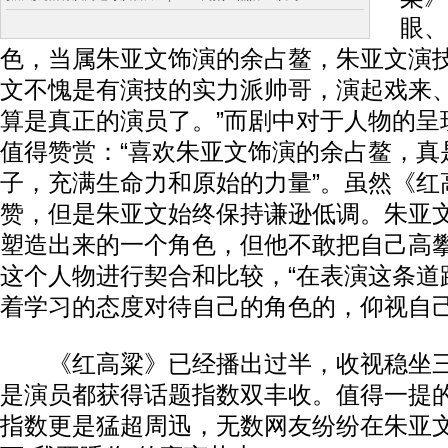
眼、
色，当属朱亚文饰演的余占鳌，朱亚文演技
文不愧是有演技的实力派帅哥，演起戏来
算是真正的演员了。”而剧中对于人物的呈
值得赞赏：“喜欢朱亚文饰演的余占鳌，真
子，充满生命力和原始的力量”。虽然《红
赞，但是朱亚文始终保持谦逊低调。朱亚
塑造出来的一个角色，但他不敢把自己高
这个人物进行契合和比较，“在表演这条道
着学习的态度对待自己的角色的，仰视自己
《红高粱》已经播出过半，收视稳坐三
是演员都获得话题指数双丰收。值得一提
指数更是猛超周迅，无数网友纷纷在朱亚