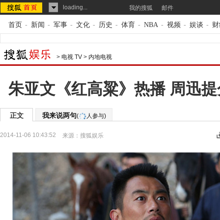
loading...
我的搜狐
邮件
首页
-
新闻
-
军事
-
文化
-
历史
-
体育
-
NBA
-
视频
-
娱谈
-
财
>
电视 TV
>
内地电视
朱亚文《红高粱》热播 周迅
正文
我来说两句
(
人参与)
2014-11-06 10:43:52
来源：
搜狐娱乐