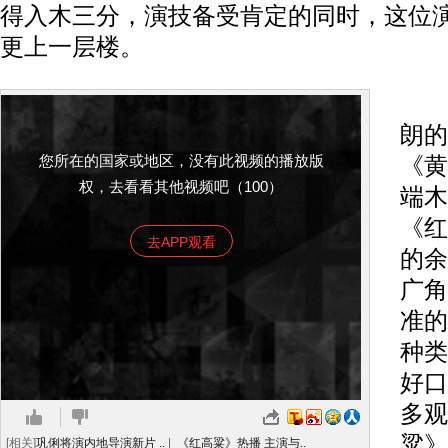
得入木三分，演技备受肯定的同时，这位演
更上一层楼。
从
朗的
您所在的国家或地区，没有此视频的播放版
《黄
权，去看看其他视频吧（100）
端木
《红
去APP观看
的余
广角
准的
种类
好口
多观
粱》
[相关]
巩俐将演内地导演新片 ..
|
《红高粱》热播 主演与..