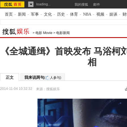
loading...
我的搜狐
邮件
首页
-
新闻
-
军事
-
文化
-
历史
-
体育
-
NBA
-
视频
-
娱谈
-
财
>
电影 Movie
>
电影新闻
《全城通缉》首映发布 马浴柯
相
正文
我来说两句
(
人参与)
2014-11-04 10:32:32
来源：
搜狐娱乐