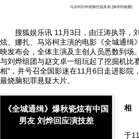
马浴柯刘烨烧脑挖掘真相
[保存到相册]
搜狐娱乐讯 11月3日，由汪涛执导，
炫、娜扎、马浴柯主演的电影《全城通缉
映发布会，全体主演及主创人员悉数到场
与刘烨组团与赵文卓一组玩起了挖掘机比赛
相”，并号召全国影迷在11月6日走进影院
最烧脑犯罪悬疑大片。
相
《全城通缉》爆秋瓷炫有中国
男友 刘烨回应演技差
《
于1