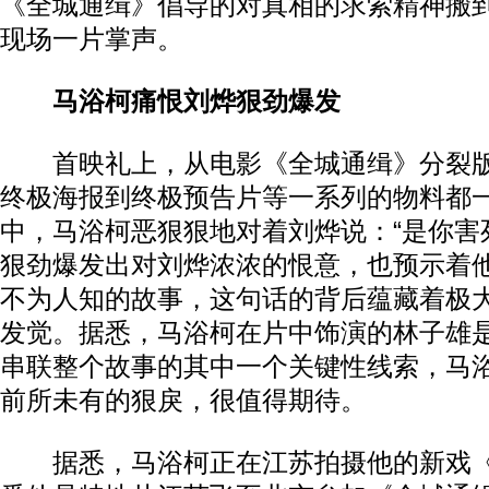
《全城通缉》倡导的对真相的求索精神搬
现场一片掌声。
马浴柯痛恨刘烨狠劲爆发
首映礼上，从电影《全城通缉》分裂版
终极海报到终极预告片等一系列的物料都
中，马浴柯恶狠狠地对着刘烨说：“是你害
狠劲爆发出对刘烨浓浓的恨意，也预示着
不为人知的故事，这句话的背后蕴藏着极
发觉。据悉，马浴柯在片中饰演的林子雄
串联整个故事的其中一个关键性线索，马
前所未有的狠戾，很值得期待。
据悉，马浴柯正在江苏拍摄他的新戏《