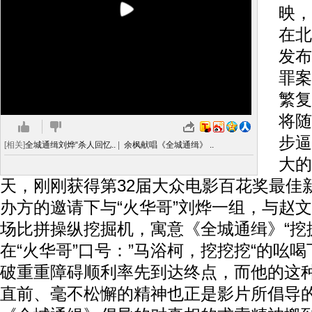
映，
在北
发布
罪案
繁复
将随
步逼
[相关]
全城通缉刘烨“杀人回忆..
|
余枫献唱《全城通缉》 ..
大的
天，刚刚获得第32届大众电影百花奖最佳
办方的邀请下与“火华哥”刘烨一组，与赵
场比拼操纵挖掘机，寓意《全城通缉》“挖
在“火华哥”口号：”马浴柯，挖挖挖“的吆
破重重障碍顺利率先到达终点，而他的这种
直前、毫不松懈的精神也正是影片所倡导