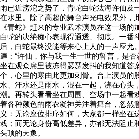
雨已近滂沱之势了，青蛇白蛇法海许仙及
在水里。除了高超的舞台声光电效果外，
《青蛇》赶来的专业武术演员在这一场的
白蛇的决绝痴心表现得通透、彻底。一番
后，白蛇最终没能等来心上人的一声应允
遍：“许仙，你与我一生一世的誓言，是否
坐在观众席里被冻得瑟瑟发抖的我知道答
个，心里的寒由此更加刺骨。台上演员的
水、汗水还是雨水，混在一起，浇在心头
潮。再转头看看坐在周围、空场中一起看
着各种颜色的雨衣凝神关注着舞台，忽然
义：无论座位排序如何，大家都一样坐在
戏；而无论身份高低差异，亦都无法阻止
头顶的天象。