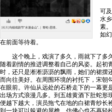
置
可及
水乡
素。
[相关]
乌镇戏剧节“水漫金山”..
|
青蛇-思情..
如幻
在前面等待着。
这个晚上，戏演了多久，雨就下了多久
随着剧情的推进调整着自己的风姿。起初
时，还只是淅淅沥沥的飘雨，她们的裙摆
而向往美好。在周围环境的衬托下，宋朝
在眼前。许仙从远处的石桥走下的一幕更
出场方式浪漫几多。到五雄黄酒下肚蛇形
便越下越大，演员拖弋在地的白裙青纱长
到一块可以躲避的屋檐，仿佛心也不再轻