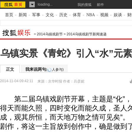
loading...
我的搜狐
邮件
首页
-
新闻
-
军事
-
文化
-
历史
-
体育
-
NBA
-
视频
-
娱谈
-
财
>
2014乌镇戏剧节
>
2014乌镇戏剧节新闻速递
乌镇实景《青蛇》引入“水”元素
正文
我来说两句
(
人参与)
2014-11-04 09:42:11
来源：
京华时报
作者：吕彦妮
第二届乌镇戏剧节开幕，主题是“化”，
得天而能久照，四时变化而能久成，圣人
成，观其所恒，而天地万物之情可见矣”。
剧作，将这一主旨放到创作中，确是做到