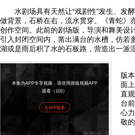
水剧场具有天然让“戏剧性”发生、发酵
做背景，石桥在右，流水贯穿。《青蛇》
创作空间。此前的剧场版，导演和舞美设计
引入封闭空间内，凿出满台的水槽，仿若
湖或是雨后积了水的石板路，营造出一派
这
版本
本集为APP专享视频，请使用搜狐视频APP
面上
观看（103）
直观
台前
去APP观看
心力
敬的