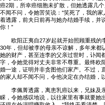
癌2期，所幸癌细胞未扩散，但她透露几
不闻不问，令她苦笑说：“笑死了，我的家人..
着透露，前夫日前再与她办结婚手续，并说
你！”
欧阳正夷自27岁起就开始照顾重残的
30年，但却被李的母亲不谅解，多年来都
她的财产，甚至连李的父亲过世时，讣闻
字，令她觉得对丈夫非常不尊重。最终欧
婚一途，证明并非贪图他们家产。不过，
的家人却不闻不问，令他决定在办结婚，
李佩菁透露，离患乳癌以来，兄妹及亲
睬，令她感叹地说，以往家里有事就要她
还得在外演唱赚取收入，“我终于看清楚，