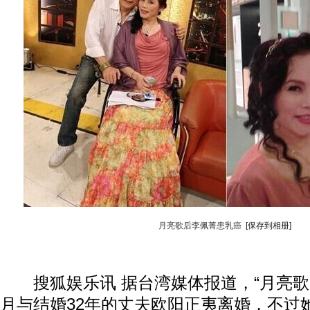
月亮歌后李佩菁患乳癌
[保存到相册]
搜狐娱乐讯 据台湾媒体报道，“月亮歌后”
月与结婚32年的丈夫欧阳正夷离婚，不过