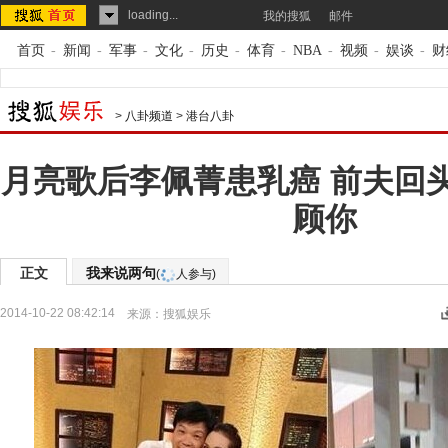
loading...
我的搜狐
邮件
首页
-
新闻
-
军事
-
文化
-
历史
-
体育
-
NBA
-
视频
-
娱谈
-
财
>
八卦频道
>
港台八卦
月亮歌后李佩菁患乳癌 前夫回
顾你
正文
我来说两句
(
人参与)
2014-10-22 08:42:14
来源：
搜狐娱乐