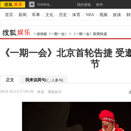
loading...
我的搜狐
邮件
首页
-
新闻
-
军事
-
文化
-
历史
-
体育
-
NBA
-
视频
-
娱谈
-
财
>
游戏曲《一期一会》
>
《一期一会》新闻快递
《一期一会》北京首轮告捷 受
节
正文
我来说两句
(
人参与)
2014-10-13 17:05:58
来源：
搜狐娱乐