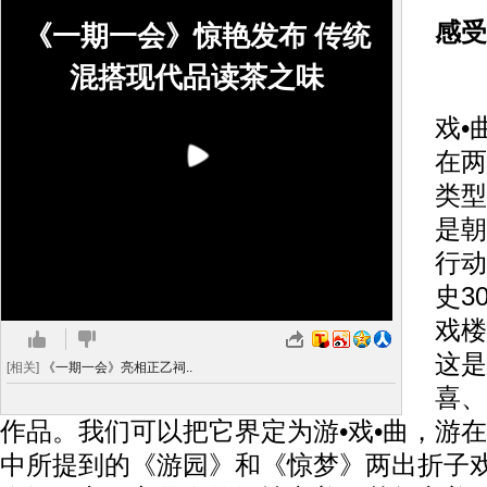
感受
《一期一会》惊艳发布 传统
混搭现代品读茶之味
在
戏•
在两
类型
是朝
行动
史3
戏楼
这是
[相关]
《一期一会》亮相正乙祠..
喜、
作品。我们可以把它界定为游•戏•曲，游
中所提到的《游园》和《惊梦》两出折子