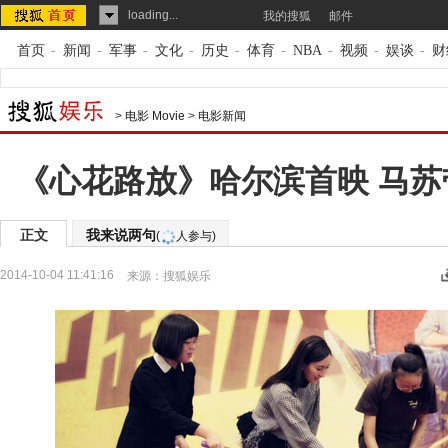
loading...
我的搜狐
邮件
首页
-
新闻
-
军事
-
文化
-
历史
-
体育
-
NBA
-
视频
-
娱谈
-
财
>
电影 Movie
>
电影新闻
《心花路放》哈尔滨首映 马苏
正文
我来说两句
(
人参与)
2014-10-04 11:41:16
来源：
搜狐娱乐