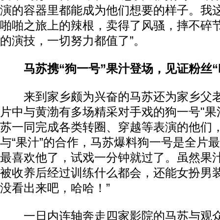
演的容器里都能成为他们想要的样子。我
啪啪之旅上的辣根，卖得了风骚，摔不碎
的演技，一切努力都值了”。
马苏携“狗一号”果汁登场，见证粉丝“
来到家乡颇为兴奋的马苏还为家乡父老
片中与黄渤有多场精采对手戏的狗一号"果
苏一同完成各类转圈、穿越等表演的他们
与“果汁”的合作，马苏爆料狗一号是全片最
最喜欢他了，试戏一分钟就过了。虽然果
被收养后经过训练什么都会，还能女扮男
没看出来吧，哈哈！”
一日内连轴奔走四家影院的马苏与观众