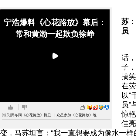
最
苏：
宁浩爆料《心花路放》幕后：
员
常和黄渤一起欺负徐峥
一
话，
子，
搞笑
在荧
以"
员"
惊艳
[相关]
周冬雨《心花路放》扮丑..
|
众星参加《心花路放》晚..
佳亮
变，马苏坦言：“我一直想要成为像水一样