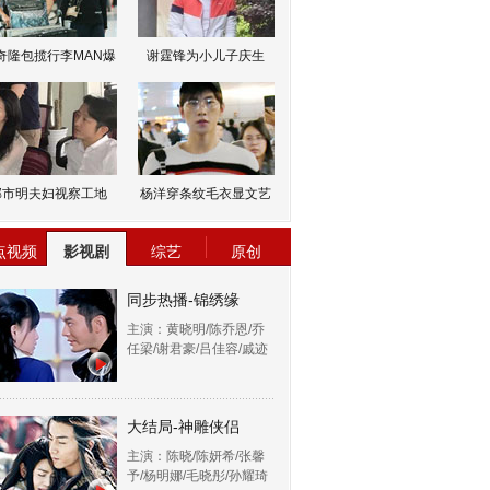
奇隆包揽行李MAN爆
谢霆锋为小儿子庆生
邹市明夫妇视察工地
杨洋穿条纹毛衣显文艺
点视频
影视剧
综艺
原创
同步热播-锦绣缘
主演：黄晓明/陈乔恩/乔
任梁/谢君豪/吕佳容/戚迹
大结局-神雕侠侣
主演：陈晓/陈妍希/张馨
予/杨明娜/毛晓彤/孙耀琦