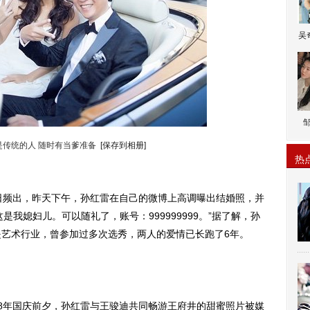
吴
是传统的人 随时有当爹准备
[保存到相册]
热
日频出，昨天下午，孙红雷在自己的微博上高调曝出结婚照，并
我媳妇儿。可以随礼了，账号：999999999。”据了解，孙
是艺术行业，曾参加过多次选秀，两人的爱情已长跑了6年。
8年国庆前夕，孙红雷与王骏迪共同畅游王府井的甜蜜照片被媒