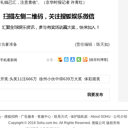
，礼钱已汇，注意查收”。（京华时报记者 许青红）
有当爹准备
(责任编辑：陈天如)
[保存到博客]
手机看新闻
分享：
开奖:头奖11注666万
徐州小伙中得639万大奖
体彩摇奖
我要发布
心
-
搜狐招聘
-
广告服务
-
客服中心
-
联系方式
-
保护隐私权
-
About SOHU
-
公司介绍
Copyright
©
2018 Sohu.com Inc. All Rights Reserved. 搜狐公司
版权所有