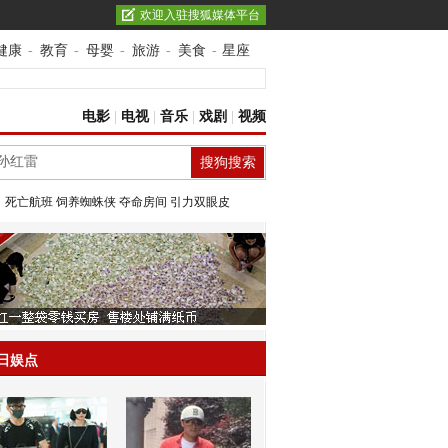
欢迎入驻搜狐媒体平台
健康
-
教育
-
母婴
-
旅游
-
美食
-
星座
电影
|
电视
|
音乐
|
戏剧
|
视频
：
死亡航班
饲养蜘蛛侠
夺命房间
引力双眼皮
日娱点