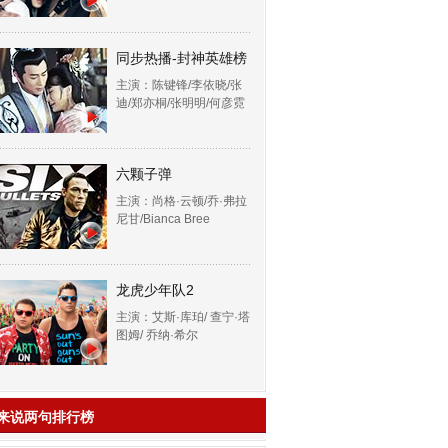
同步热播-封神英雄榜
主演：陈键锋/李依晓/张
迪/郑亦桐/张明明/何彦霓
六颗子弹
主演：尚格·云顿/乔·弗拉
尼甘/Bianca Bree
龙虎少年队2
主演：艾斯·库珀/ 查宁·塔
图姆/ 乔纳·希尔
来说两句排行榜