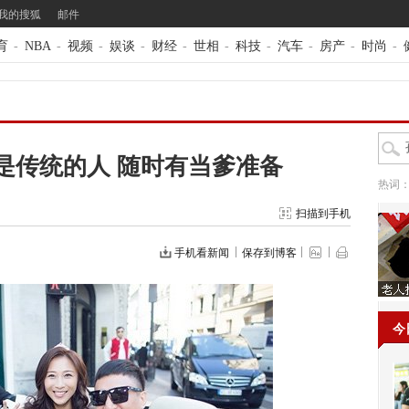
我的搜狐
邮件
育
-
NBA
-
视频
-
娱谈
-
财经
-
世相
-
科技
-
汽车
-
房产
-
时尚
-
是传统的人 随时有当爹准备
热词
扫描到手机
手机看新闻
保存到博客
今