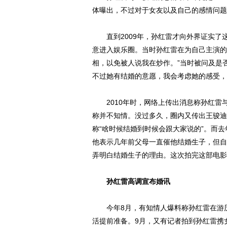
体曝出，不过对于女友以及自己的感情问题
直到2009年，孙红雷才向外界证实了
意进入娱乐圈。当时孙红雷在为自己主演的
相，以免被人说我在炒作。”当时被问及是
不过她有结婚的意愿，我会考虑她的感受，
2010年时，网络上传出消息称孙红雷
称并不知情。没过多久，圈内又传出王骏迪
称“啥时候结婚到时候会跟大家说的”。而
他表示几年前父母一直催他结婚生子，但自
弄明白结婚生子的理由。这次拍完这部电影
孙红雷高调宣布婚讯
今年8月，有知情人爆料称孙红雷在游历
活提前准备。9月，又有记者拍到孙红雷携