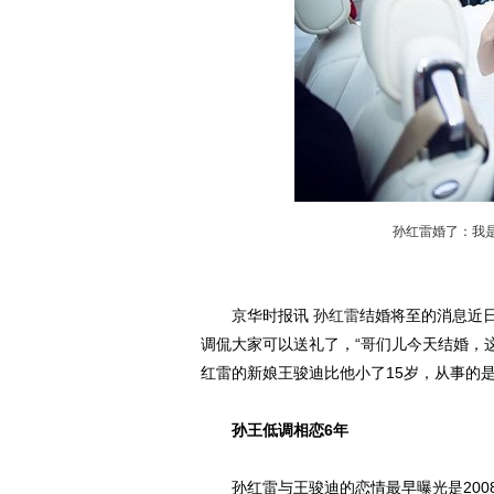
孙红雷婚了：我
京华时报讯
孙红雷
结婚将至的消息近
调侃大家可以送礼了，“哥们儿今天结婚，这是
红雷的新娘王骏迪比他小了15岁，从事的
孙王低调相恋6年
孙红雷与王骏迪的恋情最早曝光是200