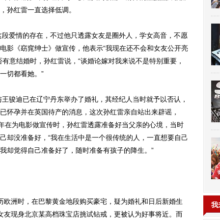
，孙红雷一直选择低调。
这段爱情的存在，不过他只透露女友是圈外人，学女高音，不愿
电影《窈窕绅士》做宣传，他表示“我现在还不会和女友公开亮
否有意结婚时，孙红雷说，“谈婚论嫁对我来说不是特别重要，
一切都看她。”
与王骏迪已在辽宁丹东举办了婚礼，其经纪人当时就予以否认，
已怀孕并在英国待产的消息，这次孙红雷亲自站出来辟谣，
去年在为电影做宣传时，孙红雷透露准备好当父亲的心境，当时
己却没准备好，“我在生活中是一个很传统的人，一直想要自己
我却觉得自己准备好了，随时准备有孩子的降生。”
欧洲时，在巴黎黄金地段购买豪宅，疑为婚礼和日后新婚生
我
女友现身北京某高档珠宝店挑试钻戒，更被认为好事将近。而