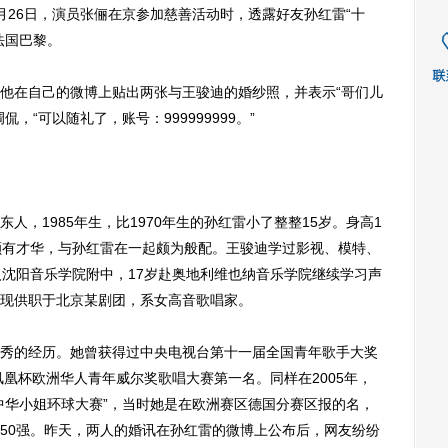
月26日，演员张俪在京参加慈善活动时，透露好友孙红雷“十
法国巴黎。
在自己的微博上贴出两张与王骏迪的婚纱照，并表示“哥们儿
，“可以随礼了，账号：999999999。”
1985年生，比1970年生的孙红雷小了整整15岁。身高1
颇有才华，与孙红雷在一起颇为般配。王骏迪学过影视、模特、
入沈阳音乐学院附中，17岁赴奥地利维也纳音乐学院继续学习声
现供职于北京某剧团，系女高音歌唱家。
的经历。她曾获得过中央电视台第十一届全国青年歌手大奖
凤凰杯欧洲华人青年威尔奖歌唱大赛第一名。同样在2005年，
中华小姐环球大赛”，当时她是在欧洲赛区德国分赛区报的名，
50强。昨天，两人的婚讯在孙红雷的微博上公布后，网友纷纷