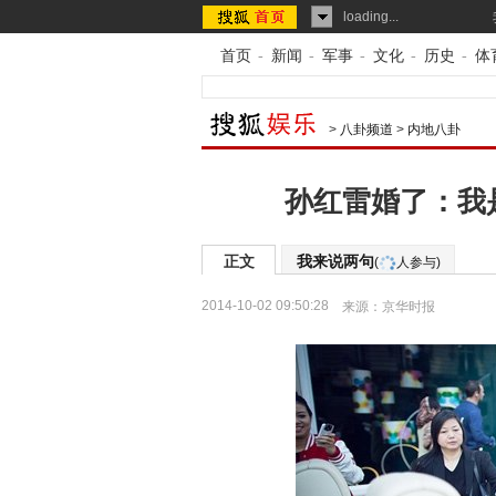
loading...
首页
-
新闻
-
军事
-
文化
-
历史
-
体
>
八卦频道
>
内地八卦
孙红雷婚了：我
正文
我来说两句
(
人参与)
2014-10-02 09:50:28
来源：
京华时报