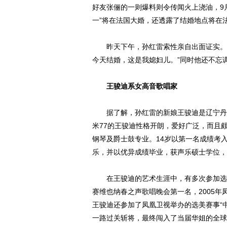
好友张俪的一则爆料则令传闻火上浇油，9
一”将在法国大婚，还透露了结婚地点将在
昨天下午，孙红雷索性亲自出面证实。他
今天结婚，这是我媳妇儿。”同时他还不忘调侃
王骏迪系女高音歌唱家
据了解，孙红雷的新娘王骏迪是辽宁丹东人，
米77的王骏迪性格开朗，爱好广泛，而且
钢琴及爵士鼓专业。14岁以第一名成绩考
乐，并以优异成绩毕业，获声乐硕士学位，
在王骏迪的艺术生涯中，有多次参加选秀
赛维也纳春之声歌唱晚会第一名，2005年
王骏迪还参加了凤凰卫视举办的选美赛事“
一路过关斩将，最终闯入了当届华姐的全球