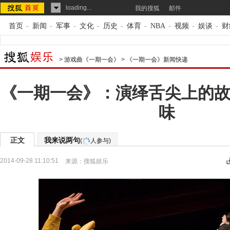
loading...
我的搜狐
邮件
首页
-
新闻
-
军事
-
文化
-
历史
-
体育
-
NBA
-
视频
-
娱谈
-
财
>
游戏曲《一期一会》
>
《一期一会》新闻快递
《一期一会》：演绎舌尖上的故
味
正文
我来说两句
(
人参与)
2014-09-28 11:10:51
来源：
搜狐娱乐