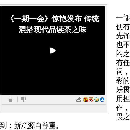
大
一部
《一期一会》惊艳发布 传统
便有
混搭现代品读茶之味
先锋
也不
闷之
有任
词，
彩的
乐贯
用担
作，
畏之
到：新意源自尊重。