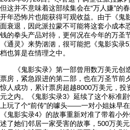
但这并不意味着这部续集会在“万人嫌”的
开年恐怖片也能获得可观收益。由于《鬼
面衰退，因此派拉蒙不可能将这套小成本
钱的拳头产品对待，更何况在今年的万圣
《通灵》来势汹汹，很可能把《鬼影实录
档也算是在情理之中。
《鬼影实录》第一部曾用数万美元创造
票房，紧急跟进的第二部，也在万圣节前
惊人成功，累计票房超越8000万美元，投
元之内。《鬼影实录3》延续了这个标准
上玩了个“前传”的噱头——一对小姐妹早在
《鬼影实录4》的故事重新对准了带着小
述了她们邻居一家受害的故事，500万美元成