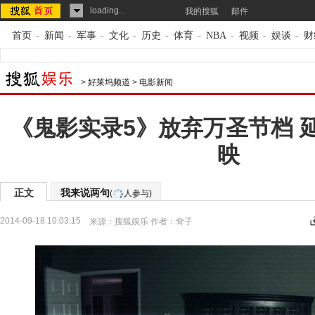
loading...
我的搜狐
邮件
首页
-
新闻
-
军事
-
文化
-
历史
-
体育
-
NBA
-
视频
-
娱谈
-
财
>
好莱坞频道
>
电影新闻
《鬼影实录5》放弃万圣节档 
映
正文
我来说两句
(
人参与)
2014-09-18 10:03:15
来源：
搜狐娱乐
作者：耷子