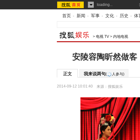
loading...
首页
-
新闻
-
军事
-
文化
-
历史
-
体
>
电视 TV
>
内地电视
安陵容陶昕然做客
正文
我来说两句
(
人参与)
2014-09-12 10:01:40
来源：
搜狐娱乐