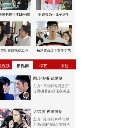
奇隆包揽行李MAN爆
谢霆锋为小儿子庆生
邹市明夫妇视察工地
杨洋穿条纹毛衣显文艺
点视频
影视剧
综艺
原创
同步热播-锦绣缘
主演：黄晓明/陈乔恩/乔
任梁/谢君豪/吕佳容/戚迹
大结局-神雕侠侣
主演：陈晓/陈妍希/张馨
予/杨明娜/毛晓彤/孙耀琦