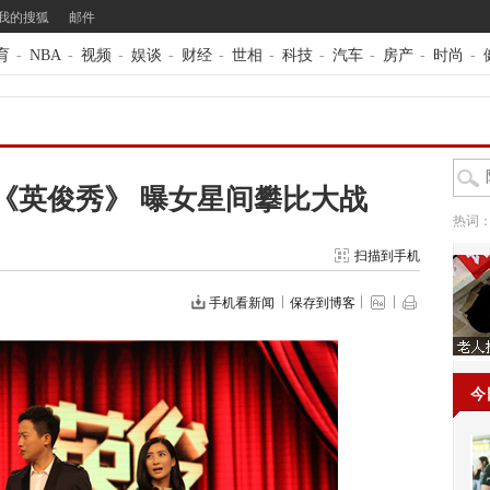
我的搜狐
邮件
育
-
NBA
-
视频
-
娱谈
-
财经
-
世相
-
科技
-
汽车
-
房产
-
时尚
-
《英俊秀》 曝女星间攀比大战
热词
扫描到手机
手机看新闻
保存到博客
今