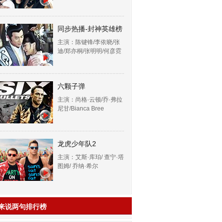
同步热播-封神英雄榜
主演：陈键锋/李依晓/张
迪/郑亦桐/张明明/何彦霓
六颗子弹
主演：尚格·云顿/乔·弗拉
尼甘/Bianca Bree
龙虎少年队2
主演：艾斯·库珀/ 查宁·塔
图姆/ 乔纳·希尔
来说两句排行榜