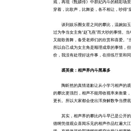
戏，再现《甄嬛传》中群妃内斗的精彩场景
穿着，比歌声，比舞姿，各不相让，吵得“皇
谈到娱乐圈女星之间的攀比，温婉如玉的
过为争当女主角“赵飞燕”而大吵的事情。
又能歌善舞，备受老师们的欣赏和喜爱。“
所以自己成为女主角是顺理成章的事情，但
价，我没有处理好这件事，在排练厅里和同
裘英俊：相声界内斗黑幕多
陶昕然的真情道歉让从小学习相声的裘英
的攀比更强烈，相声不能用收视率来衡量，
更长。所以大家都会使出浑身解数争当攒底
其实，相声界的攀比内斗早已是公开的秘
德纲凭借观众喜闻乐见的相声作品红遍大江