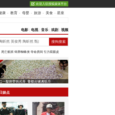
欢迎入驻搜狐媒体平台
健康
-
教育
-
母婴
-
旅游
-
美食
-
星座
电影
|
电视
|
音乐
|
戏剧
|
视频
：
死亡航班
饲养蜘蛛侠
夺命房间
引力双眼皮
日娱点