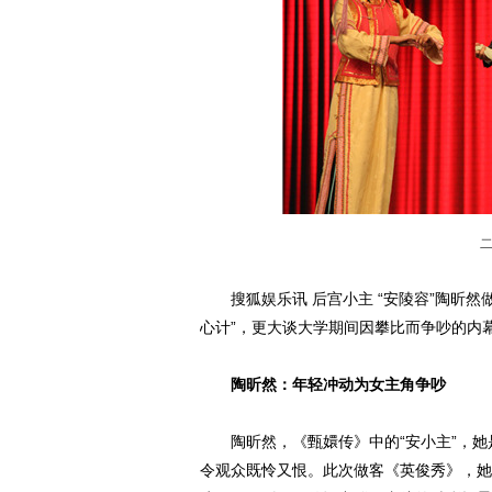
搜狐娱乐讯 后宫小主 “安陵容”陶昕然
心计”，更大谈大学期间因攀比而争吵的内
陶昕然：年轻冲动为女主角争吵
陶昕然，《甄嬛传》中的“安小主”，她
令观众既怜又恨。此次做客《英俊秀》，她