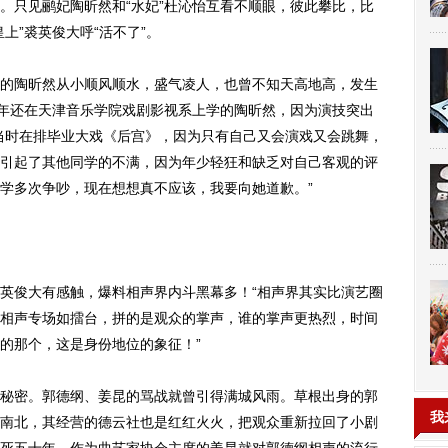
。只见鹂妃陶昕然和“水妃”杜沁怡互看不顺眼，彼此攀比，比
上”裘英俊大呼“活不了”。
陶昕然从小顺风顺水，盛气凌人，也曾不知天高地高，发生
当年还在天津音乐学院戏剧影视系上学的陶昕然，因为演技突出
当时在排毕业大戏《后宫》，因为只有自己又会演戏又会跳舞，
引起了其他同学的不满，因为年少轻狂和缺乏对自己客观的评
学多次争吵，现在想想真不应该，我要向她道歉。”
俊大有感触，爆料相声界内斗黑幕多！“相声界其实比演艺圈
相声专场如擂台，拼的是观众的掌声，谁的掌声更热烈，时间
的那个，这是身份地位的象征！”
密。郭德纲、姜昆的骂战就曾引得满城风雨。草根出身的郭
我
南北，其经营的德云社也是红红火火，把观众重新拉回了小剧