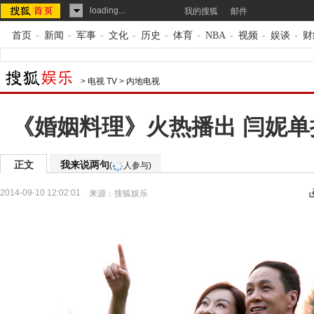
loading...
我的搜狐
邮件
首页
-
新闻
-
军事
-
文化
-
历史
-
体育
-
NBA
-
视频
-
娱谈
-
财
>
电视 TV
>
内地电视
《婚姻料理》火热播出 闫妮
正文
我来说两句
(
人参与)
2014-09-10 12:02:01
来源：
搜狐娱乐