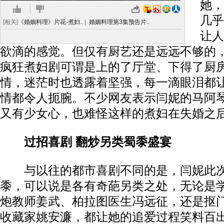
她，
几乎
[相关]
《婚姻料理》片花-煮妇..
|
婚姻料理第3集预告片..
让人
欲滴的感觉。但仅有厨艺还是远远不够的
疯狂煮妇剧可谓是上的了厅堂、下得了厨
情，迷茫时也透露着坚强，每一滴眼泪都
情都令人扼腕。不少网友表示闫妮的马阿
又有少女心，也难怪这样的煮妇在失婚之
过招喜剧 翻炒另类蜀黍盛宴
与以往的都市喜剧不同的是，闫妮此次
黍，可以说是各有奇葩另类之处，无论是
炮教师姜武、柏拉图医生冯远征，还是抠
收藏家姚安濂，都让她的追爱过程笑料百