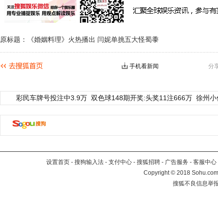
原标题：《婚姻料理》火热播出 闫妮单挑五大怪蜀黍
手机看新闻
分
彩民车牌号投注中3.9万
双色球148期开奖:头奖11注666万
徐州小
设置首页
-
搜狗输入法
-
支付中心
-
搜狐招聘
-
广告服务
-
客服中心
Copyright
©
2018 Sohu.com 
搜狐不良信息举