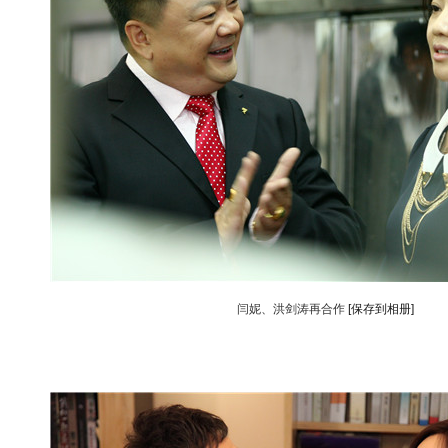
闫妮、洪剑涛再合作
[保存到相册]