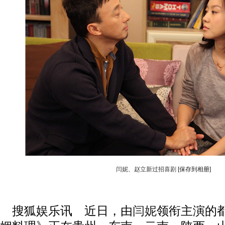
闫妮、赵立新过招喜剧
[保存到相册]
搜狐娱乐讯 近日，由
闫妮
领衔主演的