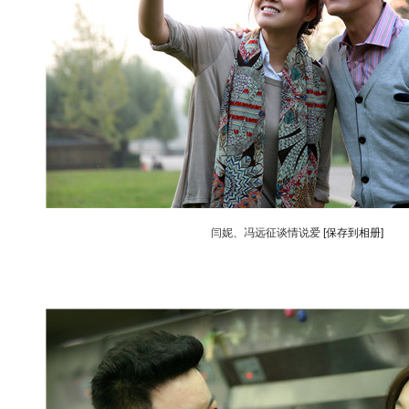
闫妮、冯远征谈情说爱
[保存到相册]