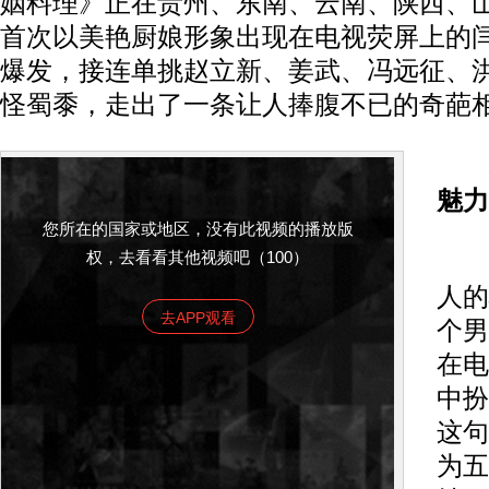
姻料理》正在贵州、东南、云南、陕西、
首次以美艳厨娘形象出现在电视荧屏上的
爆发，接连单挑赵立新、姜武、冯远征、
怪蜀黍，走出了一条让人捧腹不已的奇葩
魅力
您所在的国家或地区，没有此视频的播放版
权，去看看其他视频吧（100）
都
人的
去APP观看
个男
在电
中扮
这句
为五