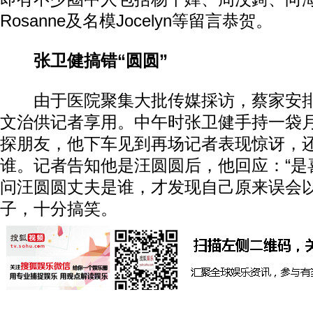
Rosanne及名模Jocelyn等留言恭贺。
张卫健搞错“圆圆”
由于医院聚集大批传媒採访，蔡家安排
文治供记者享用。中午时张卫健手持一袋
探朋友，他下车见到再场记者表现惊讶，
谁。记者告知他是汪圆圆后，他回应：“是
问汪圆圆丈夫是谁，才发现自己原来误会
子，十分搞笑。