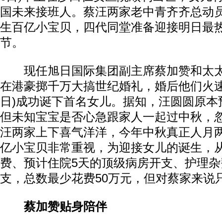
国未来接班人。蔡汪两家老中青齐齐总动
生百亿小宝贝，四代同堂准备迎接明日最
节。
现任旭日国际集团副主席蔡加赞和太太
在港豪掷千万大搞世纪婚礼，婚后他们火速
日)成功诞下首名女儿。据知，汪圆圆原本
但未知宝宝是否心急跟家人一起过中秋，
汪两家上下喜气洋洋，今年中秋真正人月
亿小宝贝非常重视，为迎接女儿的诞生，
费、预计住院5天的顶级病房开支、护理
支，总数最少花费50万元，但对蔡家来说
蔡加赞贴身陪伴