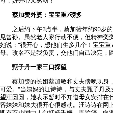
母，好开心又感动！”
蔡加赞外婆：宝宝重7磅多
之后约下午3点半，蔡加赞年约90岁的
见曾孙。虽然老人家行动不便，但精神奕
她说：“很开心，想他们生多几个！宝宝重
母。改名不是我负责，交他们自己决定，圆
甄子丹
一家三口探望
蔡加赞的长姐蔡加敏和丈夫傍晚现身，
可爱。”当姨妈的汪诗诗，与丈夫甄子丹及女儿
望汪圆圆，她表示暂时不知道母女安排在
容妹妹和妹夫很开心很感动。汪诗诗在网
即有不少圈中人包括杨千嬅、周汶錡、向海