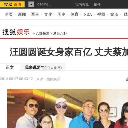
loading...
我的搜狐
邮件
首页
-
新闻
-
军事
-
文化
-
历史
-
体育
-
NBA
-
视频
-
娱谈
-
财
>
八卦频道
>
港台八卦
汪圆圆诞女身家百亿 丈夫蔡
正文
我来说两句
(
人参与)
2014-09-07 08:43:12
来源：
搜狐娱乐