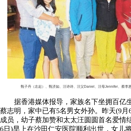
甄子丹（左起）、甄济如、汪诗诗、汪父Daniel、汪母Jennifer、蔡
据香港媒体报导，家族名下坐拥百亿生
蔡志明，家中已有5名男女外孙。昨天(9月
成员，幼子蔡加赞和太太汪圆圆首名爱情结
6日)早上在沙田仁安医院顺利出世，女儿