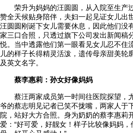
荣升为妈妈的汪圆圆，从入院至生产过
赞全天候贴身陪伴，夫妇一起见证女儿出
汪圆圆刚诞下女儿需要休息，因此他们没
家三口合照，只透过旗下公司发出新闻稿
悦。当中透露他们第一眼看见女儿忍不住
儿的样子长得精灵活泼，遗传母亲甜美轮
及英文名字。
蔡李惠莉：孙女好像妈妈
蔡汪两家成员第一时间往医院探望，尤
爷的蔡志明见记者已笑不拢嘴，两家人于
院，站好大方合照。身为奶奶的蔡李惠莉
爱：“好可爱，好靓女！样子比较像妈妈，