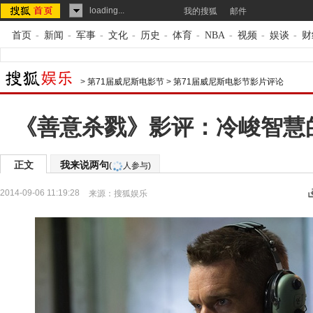
loading...
我的搜狐
邮件
首页
-
新闻
-
军事
-
文化
-
历史
-
体育
-
NBA
-
视频
-
娱谈
-
财
>
第71届威尼斯电影节
>
第71届威尼斯电影节影片评论
《善意杀戮》影评：冷峻智慧
正文
我来说两句
(
人参与)
2014-09-06 11:19:28
来源：
搜狐娱乐