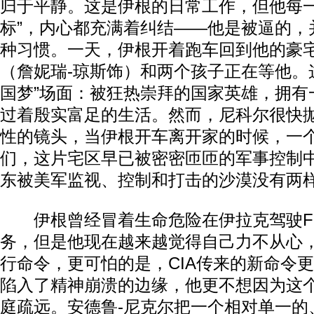
归于平静。这是伊根的日常工作，但他每一
标”，内心都充满着纠结——他是被逼的，
种习惯。一天，伊根开着跑车回到他的豪
（詹妮瑞-琼斯饰）和两个孩子正在等他。
国梦”场面：被狂热崇拜的国家英雄，拥有
过着殷实富足的生活。然而，尼科尔很快
性的镜头，当伊根开车离开家的时候，一
们，这片宅区早已被密密匝匝的军事控制
东被美军监视、控制和打击的沙漠没有两
伊根曾经冒着生命危险在伊拉克驾驶F-
务，但是他现在越来越觉得自己力不从心
行命令，更可怕的是，CIA传来的新命令
陷入了精神崩溃的边缘，他更不想因为这
庭疏远。安德鲁-尼克尔把一个相对单一的