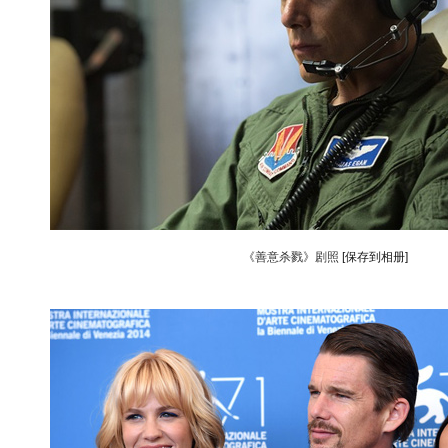
《善意杀戮》剧照
[保存到相册]