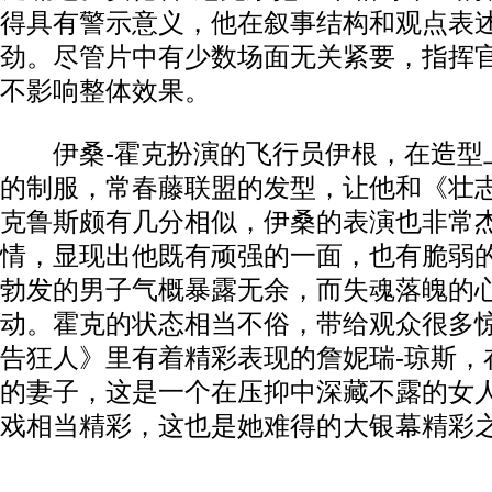
得具有警示意义，他在叙事结构和观点表
劲。尽管片中有少数场面无关紧要，指挥
不影响整体效果。
伊桑-霍克扮演的飞行员伊根，在造型
的制服，常春藤联盟的发型，让他和《壮志
克鲁斯颇有几分相似，伊桑的表演也非常
情，显现出他既有顽强的一面，也有脆弱
勃发的男子气概暴露无余，而失魂落魄的
动。霍克的状态相当不俗，带给观众很多
告狂人》里有着精彩表现的詹妮瑞-琼斯，
的妻子，这是一个在压抑中深藏不露的女
戏相当精彩，这也是她难得的大银幕精彩