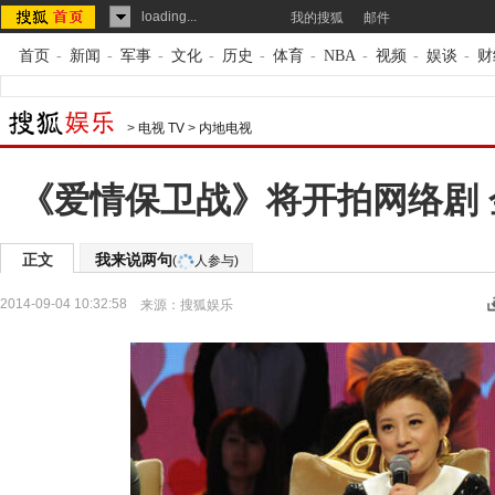
loading...
我的搜狐
邮件
首页
-
新闻
-
军事
-
文化
-
历史
-
体育
-
NBA
-
视频
-
娱谈
-
财
>
电视 TV
>
内地电视
《爱情保卫战》将开拍网络剧
正文
我来说两句
(
人参与)
2014-09-04 10:32:58
来源：
搜狐娱乐