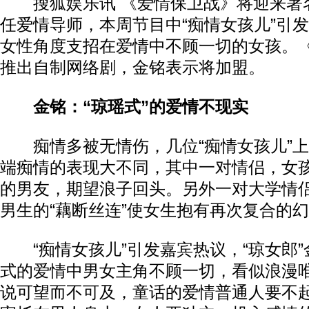
搜狐娱乐讯 《爱情保卫战》将迎来著
任爱情导师，本周节目中“痴情女孩儿”引
女性角度支招在爱情中不顾一切的女孩。
推出自制网络剧，金铭表示将加盟。
金铭：“琼瑶式”的爱情不现实
痴情多被无情伤，几位“痴情女孩儿”上
端痴情的表现大不同，其中一对情侣，女
的男友，期望浪子回头。另外一对大学情
男生的“藕断丝连”使女生抱有再次复合的
“痴情女孩儿”引发嘉宾热议，“琼女郎”
式的爱情中男女主角不顾一切，看似浪漫
说可望而不可及，童话的爱情普通人要不