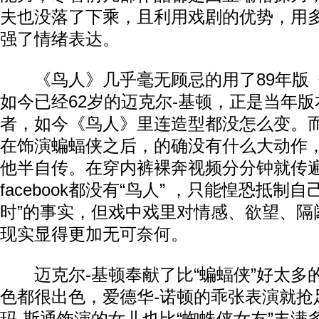
夫也没落了下乘，且利用戏剧的优势，用
强了情绪表达。
《鸟人》几乎毫无顾忌的用了89年版
如今已经62岁的迈克尔-基顿，正是当年
者，如今《鸟人》里连造型都没怎么变。而
在饰演蝙蝠侠之后，的确没有什么大动作
他半自传。在穿内裤裸奔视频分分钟就传
facebook都没有“鸟人” ，只能惶恐抵制
时”的事实，但戏中戏里对情感、欲望、隔
现实显得更加无可奈何。
迈克尔-基顿奉献了比“蝙蝠侠”好太多
色都很出色，爱德华-诺顿的乖张表演就抢