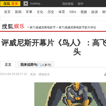
loading...
我的搜狐
邮件
首页
-
新闻
-
军事
-
文化
-
历史
-
体育
-
NBA
-
视频
-
娱谈
-
财
>
第71届威尼斯电影节
>
第71届威尼斯电影节影片评论
评威尼斯开幕片《鸟人》：高
头
正文
我来说两句
(
人参与)
2014-08-28 08:27:31
来源：
搜狐娱乐