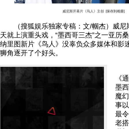
威尼斯开幕片《鸟人》主创
[保存到相册]
（搜狐娱乐独家专稿：文/帼杰）威尼
天就上演重头戏，“墨西哥三杰”之一亚历桑
纳里图新片《鸟人》没辜负众多媒体和影
狮角逐开了个好头。
以
《通
墨西
魔幻
事以
最令
老搭