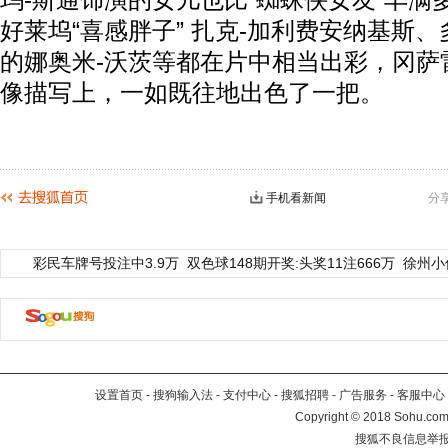
玛-斯通饰演的女儿也比“蜘蛛侠女友”丰满
好莱坞“喜感胖子” 扎克-加利费安纳基斯
的娜奥米-沃茨等都在片中相当出彩，冈萨
像描写上，一如既往地出色了一把。
手机看新闻
分
彩民车牌号投注中3.9万
双色球148期开奖:头奖11注666万
徐州小
设置首页
-
搜狗输入法
-
支付中心
-
搜狐招聘
-
广告服务
-
客服中心
Copyright
©
2018 Sohu.com 
搜狐不良信息举