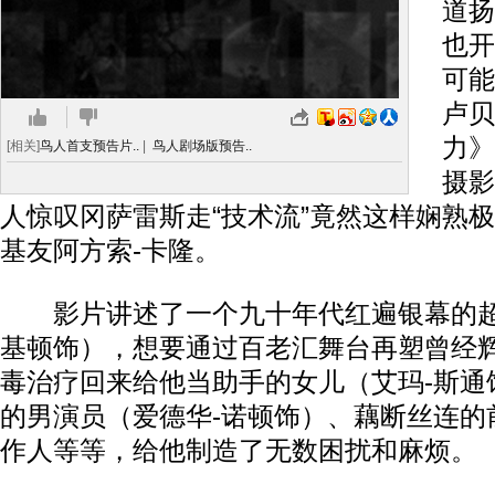
道扬
也开
可能
卢贝
力》
[相关]
鸟人首支预告片..
|
鸟人剧场版预告..
摄影
人惊叹冈萨雷斯走“技术流”竟然这样娴熟
基友阿方索-卡隆。
影片讲述了一个九十年代红遍银幕的超
基顿饰），想要通过百老汇舞台再塑曾经
毒治疗回来给他当助手的女儿（艾玛-斯通
的男演员（爱德华-诺顿饰）、藕断丝连的
作人等等，给他制造了无数困扰和麻烦。