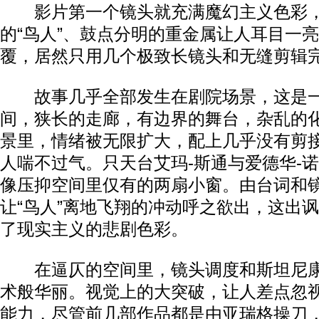
影片第一个镜头就充满魔幻主义色彩，
的“鸟人”、鼓点分明的重金属让人耳目一
覆，居然只用几个极致长镜头和无缝剪辑
故事几乎全部发生在剧院场景，这是一
间，狭长的走廊，有边界的舞台，杂乱的
景里，情绪被无限扩大，配上几乎没有剪
人喘不过气。只天台艾玛-斯通与爱德华-
像压抑空间里仅有的两扇小窗。由台词和
让“鸟人”离地飞翔的冲动呼之欲出，这出
了现实主义的悲剧色彩。
在逼仄的空间里，镜头调度和斯坦尼康
术般华丽。视觉上的大突破，让人差点忽
能力，尽管前几部作品都是由亚瑞格操刀