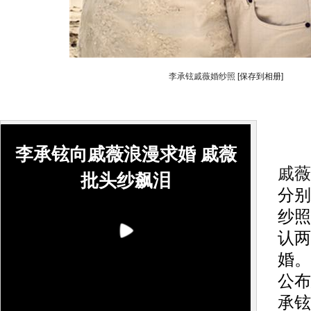
李承铉戚薇婚纱照
[保存到相册]
搜
李承铉向戚薇浪漫求婚 戚薇
戚薇
批头纱飙泪
分别
纱照
认两
婚。
公布
承铉