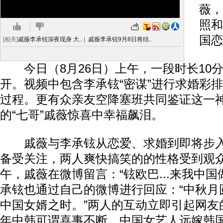
薇，
照和
国恋
[相关]
戚薇李承铉深夜现身 大..
|
戚薇李承铉9月8日将结..
今日（8月26日）上午，一段时长10
开。视频中包含李承铉“密谋”进行求婚彩
过程。更有众亲友空降塞班共同鉴证这一
的“七哥”戚薇惊喜中幸福飙泪。
戚薇与李承铉从恋爱、求婚到即将步入
备受关注，两人爽快搞笑的的性格受到观
午，戚薇在微博留言：“铉欧巴...来我中国
承铉也通过自己的微博进行回应：“中秋月圆
中国女婿之时。”两人的互动立即引起网友
年中韩可谓喜事不断，中国女艺人远嫁韩