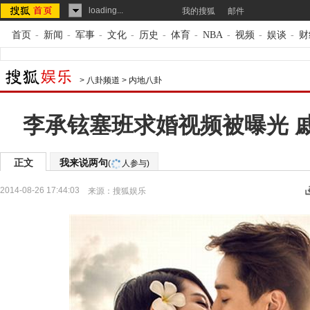
loading...
我的搜狐
邮件
首页
-
新闻
-
军事
-
文化
-
历史
-
体育
-
NBA
-
视频
-
娱谈
-
财
>
八卦频道
>
内地八卦
李承铉塞班求婚视频被曝光 
正文
我来说两句
(
人参与)
2014-08-26 17:44:03
来源：
搜狐娱乐