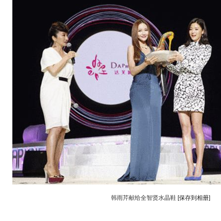
韩雨芹献给全智贤水晶鞋
[保存到相册]