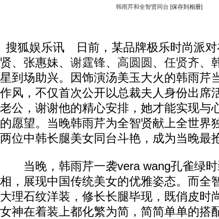
韩雨芹和全智贤同台
[保存到相册]
搜狐娱乐讯 日前，某品牌极乐时尚派对
贤、张惠妹、
谢霆锋
、
高圆圆
、
任贤齐
、
星到场助兴。因饰演汤美玉大火的韩雨芹
作风，不仅首次公开以总裁夫人身份出席
老公，谢谢他的精心安排，她才能实现与
的愿望。当晚韩雨芹为全智贤献上全世界
两位中韩长腿美女同台斗艳，成为当晚最
当晚，韩雨芹一袭vera wang孔雀绿
相，展现中国传统美女的优雅姿态。而全
大理石纹洋装，修长长腿毕现，既俏皮时
女神在着装上都化繁为简，简简单单的搭