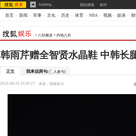
loading...
我的搜狐
邮件
首页
-
新闻
-
军事
-
文化
-
历史
-
体育
-
NBA
-
视频
-
娱谈
-
财
>
八卦频道
>
内地八卦
韩雨芹赠全智贤水晶鞋 中韩长
正文
我来说两句
(
人参与)
2014-08-26 15:05:27
来源：
搜狐娱乐