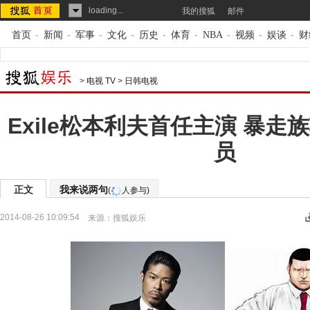
loading...
我的搜狐
邮件
首页
-
新闻
-
军事
-
文化
-
历史
-
体育
-
NBA
-
视频
-
娱谈
-
财
>
电视 TV
>
日韩电视
Exile松本利夫首任主演 暴走
员
正文
我来说两句
(
人参与)
2014-08-26 10:09:54
来源：
搜狐娱乐