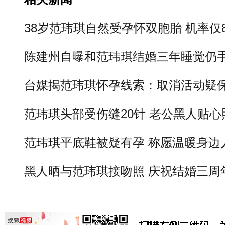
38岁范玮琪自然受孕怀双胞胎 机率仅
陈建州自曝和范玮琪结婚三年睡觉仍
台媒揭范玮琪怀孕线索：取消活动疑
范玮琪头部受伤缝20针 老公黑人贴心
范玮琪平底鞋被疑有孕 称愿温暖身边
黑人晒与范玮琪接吻照 庆祝结婚三周