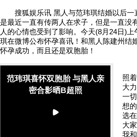
搜狐娱乐讯 黑人与范玮琪结婚以后一
是最近一直有传两人在求子，但是一直没
人的心情也受到了影响。今天(8月24日)
琪在微博公布怀孕喜讯！和黑人陈建州结
怀孕成功，而且还是双胞胎！
范
照着
范玮琪喜怀双胞胎 与黑人亲
大力
密合影晒B超照
一切
想的
选在
大家
我和