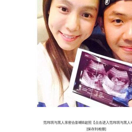
范玮琪与黑人亲密合影晒B超照【点击进入范玮琪与黑人
[保存到相册]