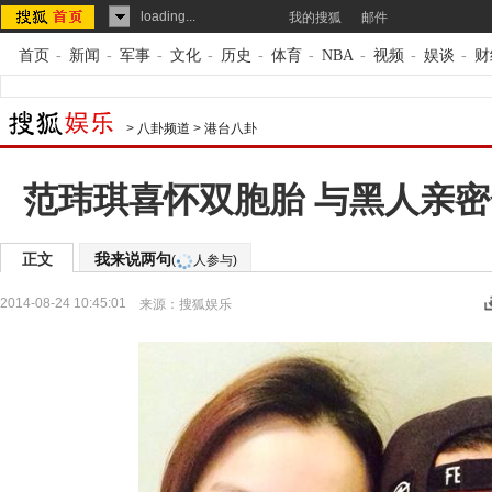
loading...
我的搜狐
邮件
首页
-
新闻
-
军事
-
文化
-
历史
-
体育
-
NBA
-
视频
-
娱谈
-
财
>
八卦频道
>
港台八卦
范玮琪喜怀双胞胎 与黑人亲密
正文
我来说两句
(
人参与)
2014-08-24 10:45:01
来源：
搜狐娱乐