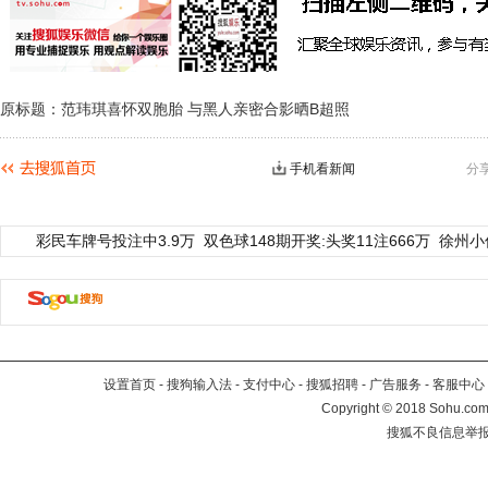
原标题：范玮琪喜怀双胞胎 与黑人亲密合影晒B超照
手机看新闻
分
彩民车牌号投注中3.9万
双色球148期开奖:头奖11注666万
徐州小
设置首页
-
搜狗输入法
-
支付中心
-
搜狐招聘
-
广告服务
-
客服中心
Copyright
©
2018 Sohu.com 
搜狐不良信息举