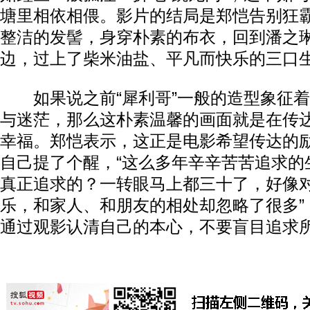
塘里相依相偎。影片的结局是郑恺告别狂
整洁的发髻，身穿朴素的布衣，回到潘之琳
边，过上了柴米油盐、平凡而快乐的三口
如果说之前“犀利哥”一般的造型象征着“
与迷茫，那么这朴素温馨的画面就是在传
幸福。郑恺表示，这正是电影希望传达的
自己提了个醒，“这么多年辛辛苦苦追求的
真正追求的？一转眼马上都三十了，好像
乐，和家人、和朋友的相处却忽略了很多”
通过观影认清自己的本心，不要盲目追求