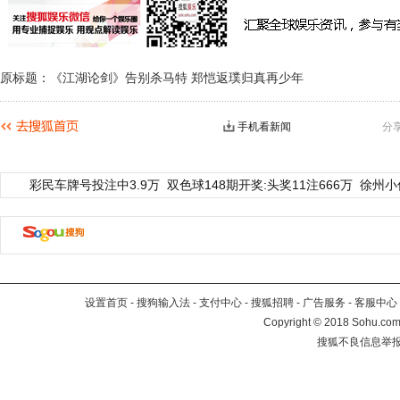
原标题：《江湖论剑》告别杀马特 郑恺返璞归真再少年
手机看新闻
分
彩民车牌号投注中3.9万
双色球148期开奖:头奖11注666万
徐州小
设置首页
-
搜狗输入法
-
支付中心
-
搜狐招聘
-
广告服务
-
客服中心
Copyright
©
2018 Sohu.com 
搜狐不良信息举