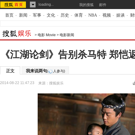
loading...
我的搜狐
邮件
首页
-
新闻
-
军事
-
文化
-
历史
-
体育
-
NBA
-
视频
-
娱谈
-
财
>
电影 Movie
>
电影新闻
《江湖论剑》告别杀马特 郑恺
正文
我来说两句
(
人参与)
2014-08-22 11:47:23
来源：
搜狐娱乐