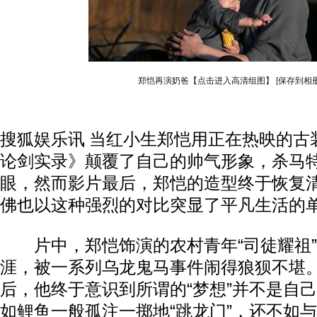
郑恺再演奶爸【点击进入高清组图】
[保存到相册
搜狐娱乐讯 当红小生郑恺用正在热映的古
论剑实录》颠覆了自己的帅气形象，杀马
眼，然而影片最后，郑恺的造型终于恢复
佛也以这种强烈的对比突显了平凡生活的
片中，郑恺饰演的农村青年“司徒耀祖”
涯，被一系列乌龙鬼马事件闹得狼狈不堪
后，他终于意识到所谓的“梦想”并不是自
如鲤鱼一般孤注一掷地“跳龙门”，还不如