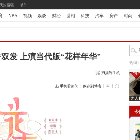
我的搜狐
邮件
育
-
NBA
-
视频
-
娱谈
-
财经
-
世相
-
科技
-
汽车
-
房产
-
时尚
-
双发 上演当代版“花样年华”
热词
扫描到手机
手机看新闻
保存到博客
今