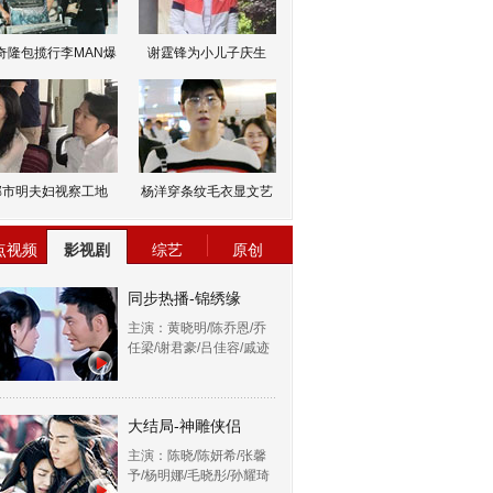
奇隆包揽行李MAN爆
谢霆锋为小儿子庆生
邹市明夫妇视察工地
杨洋穿条纹毛衣显文艺
点视频
影视剧
综艺
原创
同步热播-锦绣缘
主演：黄晓明/陈乔恩/乔
任梁/谢君豪/吕佳容/戚迹
大结局-神雕侠侣
主演：陈晓/陈妍希/张馨
予/杨明娜/毛晓彤/孙耀琦