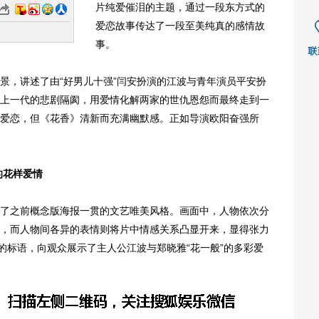
片纯爱催泪的主题，通过一段东方式的
爱恋故事传达了一段至美纯真的感情故
事。
，讲述了由“好男儿十强”闫安扮演的江波与青年演员平安扮
上一代的悲剧隔阂，用爱情化解两家的世仇恩怨而最终走到一
爱恋，但《花香》清新而充满幽默感。正如导演欧阳奋强所
的花样爱情
之前概念版海报一贯的文艺唯美风格。画面中，人物依次分
，而人物间各异的表情则将片中情感关系凸显开来，显得张力
的标语，向观众展示了主人公江波与郑晓雅“花一般”的多彩爱