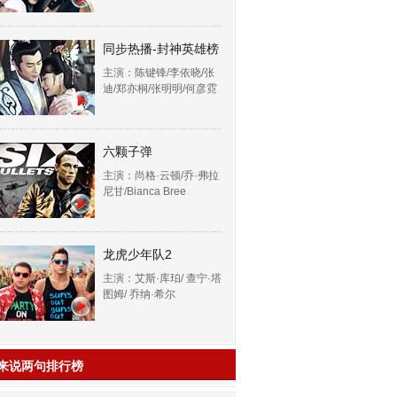
同步热播-封神英雄榜
主演：陈键锋/李依晓/张
迪/郑亦桐/张明明/何彦霓
六颗子弹
主演：尚格·云顿/乔·弗拉
尼甘/Bianca Bree
龙虎少年队2
主演：艾斯·库珀/ 查宁·塔
图姆/ 乔纳·希尔
来说两句排行榜