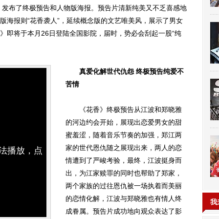
发布了终极预告和人物版海报。预告片清新纯美又不乏喜感地
版海报则“花香袭人”，延续概念版的文艺唯美风，展示了男女
》即将于本月26日登陆全国影院，届时，势必会刮起一股“纯
真爱化解世代仇怨 终极预告纯爱不
苦情
《花香》终极预告从江波和郑晓雅
的河边约会开始，展现出恋爱男女的甜
蜜羞涩，随着音乐节奏的加强，郑江两
家的世代恩仇随之展现出来，两人的恋
无法播放，点
情遭到了严峻考验，最终，江波挺身而
出，为江家赎罪的同时也帮助了郑家，
两个家族的过往恩仇被一场执着而美丽
的恋情化解，江波与郑晓雅也有情人终
我
成眷属。预告片成功地向观众表达了影