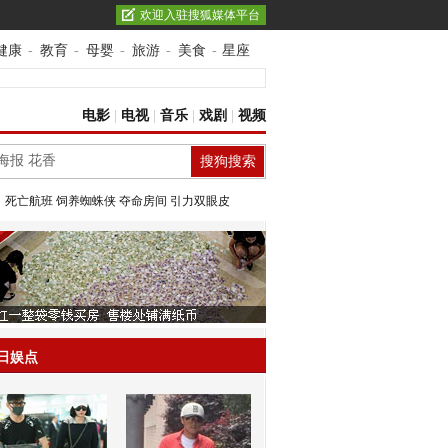
欢迎入驻搜狐媒体平台
健康
-
教育
-
母婴
-
旅游
-
美食
-
星座
电影
|
电视
|
音乐
|
戏剧
|
视频
：
死亡航班
饲养蜘蛛侠
夺命房间
引力双眼皮
日娱点