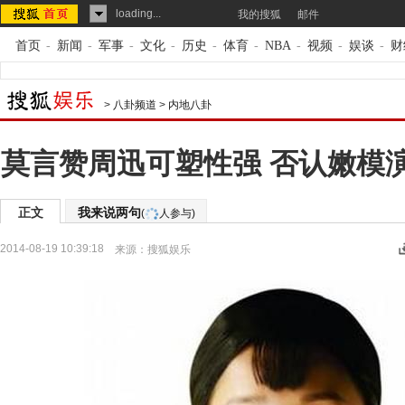
loading...
我的搜狐
邮件
首页
-
新闻
-
军事
-
文化
-
历史
-
体育
-
NBA
-
视频
-
娱谈
-
财
>
八卦频道
>
内地八卦
莫言赞周迅可塑性强 否认嫩模
正文
我来说两句
(
人参与)
2014-08-19 10:39:18
来源：
搜狐娱乐