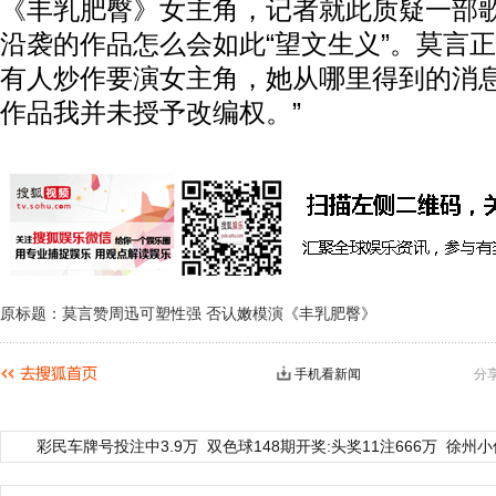
《丰乳肥臀》女主角，记者就此质疑一部
沿袭的作品怎么会如此“望文生义”。莫言正
有人炒作要演女主角，她从哪里得到的消
作品我并未授予改编权。”
原标题：莫言赞周迅可塑性强 否认嫩模演《丰乳肥臀》
手机看新闻
分
彩民车牌号投注中3.9万
双色球148期开奖:头奖11注666万
徐州小