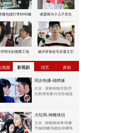
奇隆包揽行李MAN爆
谢霆锋为小儿子庆生
邹市明夫妇视察工地
杨洋穿条纹毛衣显文艺
点视频
影视剧
综艺
原创
同步热播-锦绣缘
主演：黄晓明/陈乔恩/乔
任梁/谢君豪/吕佳容/戚迹
大结局-神雕侠侣
主演：陈晓/陈妍希/张馨
予/杨明娜/毛晓彤/孙耀琦