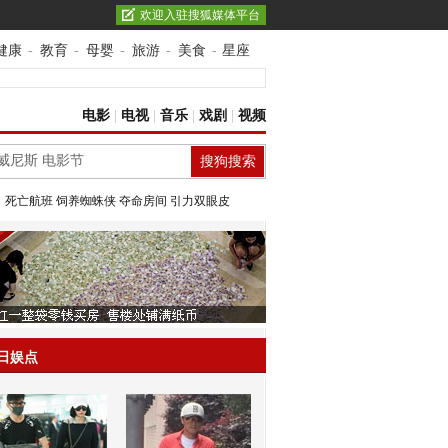
欢迎入驻搜狐媒体平台
健康
-
教育
-
母婴
-
旅游
-
美食
-
星座
电影
|
电视
|
音乐
|
戏剧
|
视频
：
死亡航班
饲养蜘蛛侠
夺命房间
引力双眼皮
日娱点