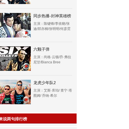
同步热播-封神英雄榜
主演：陈键锋/李依晓/张
迪/郑亦桐/张明明/何彦霓
六颗子弹
主演：尚格·云顿/乔·弗拉
尼甘/Bianca Bree
龙虎少年队2
主演：艾斯·库珀/ 查宁·塔
图姆/ 乔纳·希尔
来说两句排行榜