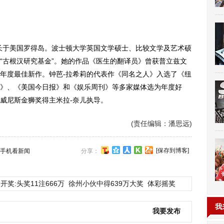
于美国罗得岛。波士顿大学英国文学硕士、比较文学及艺术硕
“古根汉研究基金”。她的作品《医生的翻译员》曾获普立兹文
年度最佳新作。钟芭-拉希莉的代表作《同名之人》入选了《纽
》、《美国今日报》和《娱乐周刊》等多家媒体选为年度好
威尼斯金狮奖得主米拉-奈儿执导。
(责任编辑：潘思远)
[保存到博客]
手机看新闻
分享：
开奖:头奖11注666万
徐州小伙中得639万大奖
体彩摇奖
我
我要发布