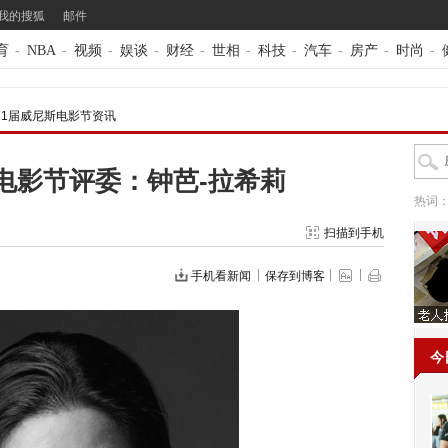
我的搜狐
邮件
育
-
NBA
-
视频
-
娱谈
-
财经
-
世相
-
科技
-
汽车
-
房产
-
时尚
-
71届威尼斯电影节资讯
电影节评委：钟芭-拉希莉
热词
扫描到手机
手机看新闻
保存到博客
今