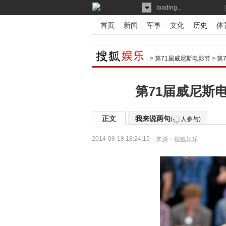
loading...
首页
-
新闻
-
军事
-
文化
-
历史
-
体
>
第71届威尼斯电影节
>
第
第71届威尼斯
正文
我来说两句
(
人参与)
2014-08-18 18:24:15
来源：
搜狐娱乐