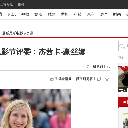
我的搜狐
邮件
育
-
NBA
-
视频
-
娱谈
-
财经
-
世相
-
科技
-
汽车
-
房产
-
时尚
-
71届威尼斯电影节资讯
电影节评委：杰茜卡-豪丝娜
热词
扫描到手机
手机看新闻
保存到博客
今