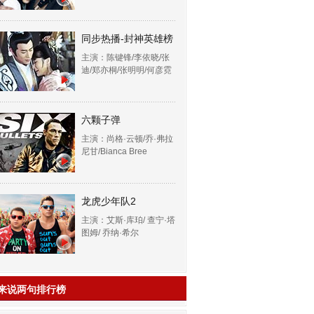
同步热播-封神英雄榜
主演：陈键锋/李依晓/张
迪/郑亦桐/张明明/何彦霓
六颗子弹
主演：尚格·云顿/乔·弗拉
尼甘/Bianca Bree
龙虎少年队2
主演：艾斯·库珀/ 查宁·塔
图姆/ 乔纳·希尔
来说两句排行榜