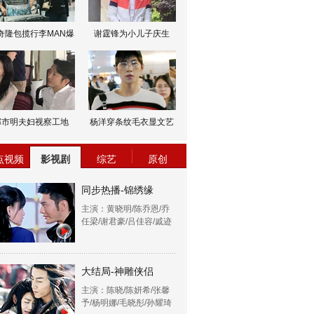
奇隆包揽行李MAN爆
谢霆锋为小儿子庆生
邹市明夫妇视察工地
杨洋穿条纹毛衣显文艺
点视频
影视剧
综艺
原创
同步热播-锦绣缘
主演：黄晓明/陈乔恩/乔
任梁/谢君豪/吕佳容/戚迹
大结局-神雕侠侣
主演：陈晓/陈妍希/张馨
予/杨明娜/毛晓彤/孙耀琦