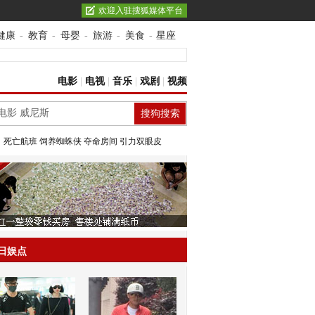
欢迎入驻搜狐媒体平台
健康
-
教育
-
母婴
-
旅游
-
美食
-
星座
电影
|
电视
|
音乐
|
戏剧
|
视频
：
死亡航班
饲养蜘蛛侠
夺命房间
引力双眼皮
日娱点