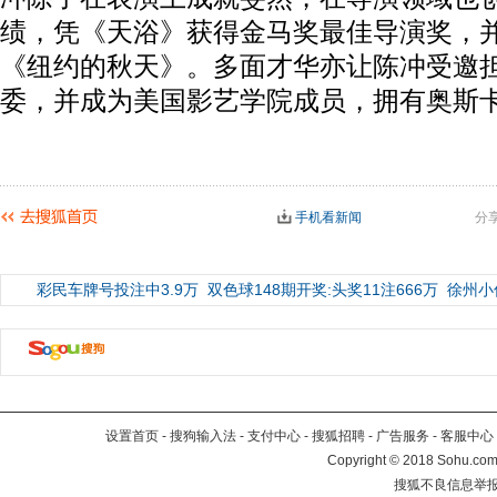
绩，凭《天浴》获得金马奖最佳导演奖，
《纽约的秋天》。多面才华亦让陈冲受邀
委，并成为美国影艺学院成员，拥有奥斯
手机看新闻
分
彩民车牌号投注中3.9万
双色球148期开奖:头奖11注666万
徐州小
设置首页
-
搜狗输入法
-
支付中心
-
搜狐招聘
-
广告服务
-
客服中心
Copyright
©
2018 Sohu.com 
搜狐不良信息举