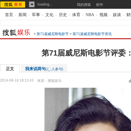
loading...
我的搜狐
邮件
首页
-
新闻
-
军事
-
文化
-
历史
-
体育
-
NBA
-
视频
-
娱谈
-
财
>
第71届威尼斯电影节
>
第71届威尼斯电影节资讯
第71届威尼斯电影节评委
正文
我来说两句
(
人参与)
2014-08-18 18:13:43
来源：
搜狐娱乐