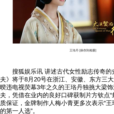
王珞丹
[保存到相册]
搜狐娱乐讯 讲述古代女性励志传奇的
夫》将于8月20号在浙江、安徽、东方三
暌违电视荧幕3年之久的
王珞丹
独挑大梁饰
夫，凭借在业内的良好口碑获制片方钦点“
质保证，金牌制作人梅小青更多次表示“王
的第一人选”。