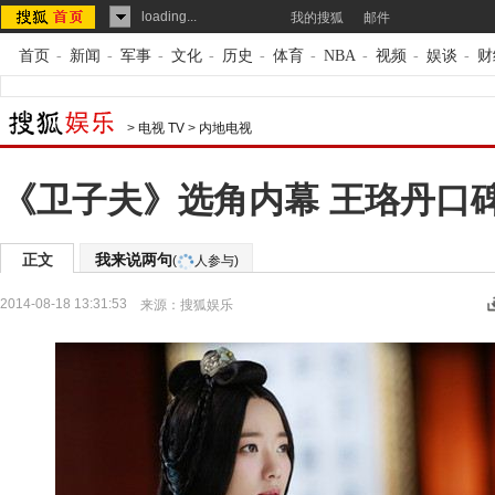
loading...
我的搜狐
邮件
首页
-
新闻
-
军事
-
文化
-
历史
-
体育
-
NBA
-
视频
-
娱谈
-
财
>
电视 TV
>
内地电视
《卫子夫》选角内幕 王珞丹口
正文
我来说两句
(
人参与)
2014-08-18 13:31:53
来源：
搜狐娱乐