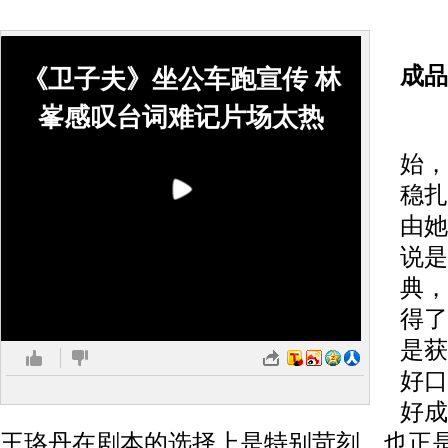
成品
《卫子夫》坐公车跑宣传 林
峯感叹台词难记片场太热
从
始，
稳扎
由她
说是
典，
得了
是获
好口
好成
王珞丹在剧本的选择上是特别苛刻，也正