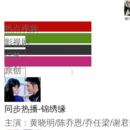
杨
热点视频
影视剧
综艺
原创
同步热播-锦绣缘
主演：黄晓明/陈乔恩/乔任梁/谢君