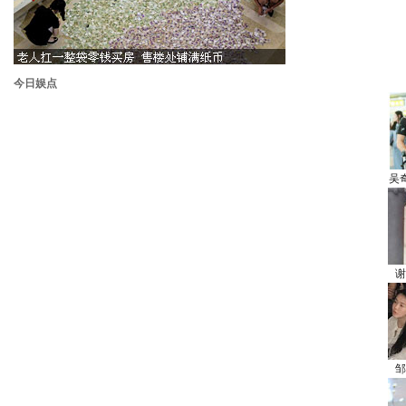
今日娱点
吴
谢
邹