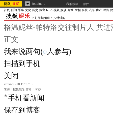
loading...
我的搜狐
邮件
首页
-
新闻
-
军事
-
文化
-
历史
-
体育
-
NBA
-
视频
-
娱谈
-
财经
-
世相
-
科技
-
汽车
-
房产
-
时尚
-
健
>
好莱坞频道
>
八卦绯闻
格温妮丝-帕特洛交往制片人 共进
正文
我来说两句
(
人参与)
扫描到手机
关闭
2014-08-18 11:05:15
来源：
搜狐娱乐
作者：时沙
手机看新闻
保存到博客