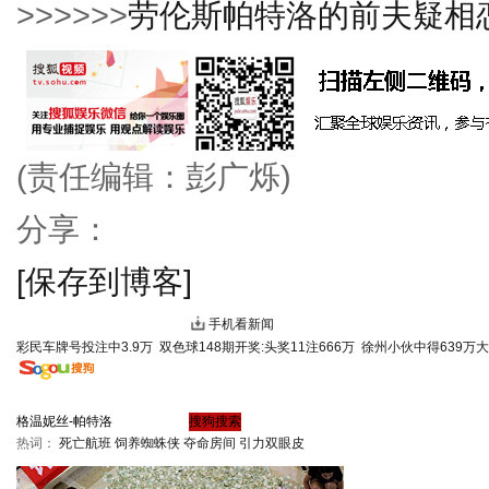
>>>>>>
劳伦斯帕特洛的前夫疑相
(责任编辑：彭广烁)
分享：
[保存到博客]
手机看新闻
彩民车牌号投注中3.9万
双色球148期开奖:头奖11注666万
徐州小伙中得639万
热词：
死亡航班
饲养蜘蛛侠
夺命房间
引力双眼皮