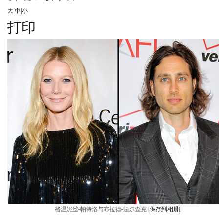
大
|
中
|
小
打印
格温妮丝-帕特洛与布拉德-法尔查克
[保存到相册]