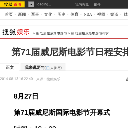
loading...
我的搜狐
邮件
首页
-
新闻
-
军事
-
文化
-
历史
-
体育
-
NBA
-
视频
-
娱谈
-
财
>
第71届威尼斯电影节
>
第71届威尼斯电影节排片
第71届威尼斯电影节日程安排
正文
我来说两句
(
人参与)
2014-08-13 16:22:40
来源：
搜狐娱乐
8月27日
第71届威尼斯国际电影节开幕式