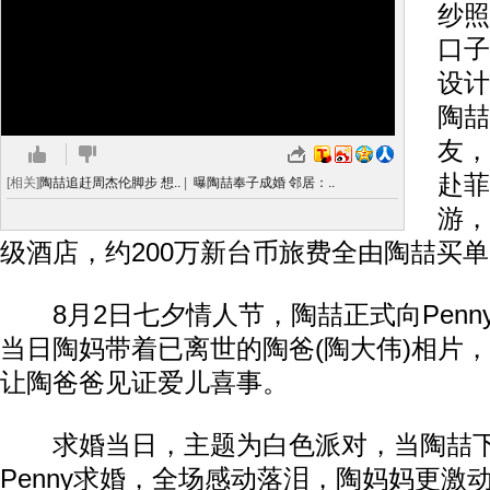
纱照
口子
设计
陶喆
友，
赴菲
[相关]
陶喆追赶周杰伦脚步 想..
|
曝陶喆奉子成婚 邻居：..
游，
级酒店，约200万新台币旅费全由陶喆买
8月2日七夕情人节，陶喆正式向Penn
当日陶妈带着已离世的陶爸(陶大伟)相片
让陶爸爸见证爱儿喜事。
求婚当日，主题为白色派对，当陶喆下
Penny求婚，全场感动落泪，陶妈妈更激