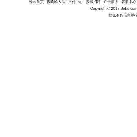
设置首页
-
搜狗输入法
-
支付中心
-
搜狐招聘
-
广告服务
-
客服中心
Copyright
©
2018 Sohu.com 
搜狐不良信息举