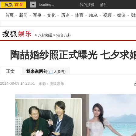
loading...
我的搜狐
邮件
首页
-
新闻
-
军事
-
文化
-
历史
-
体育
-
NBA
-
视频
-
娱谈
-
财
>
八卦频道
>
港台八卦
陶喆婚纱照正式曝光 七夕求
正文
我来说两句
(
人参与)
2014-08-08 14:23:51
来源：
搜狐娱乐