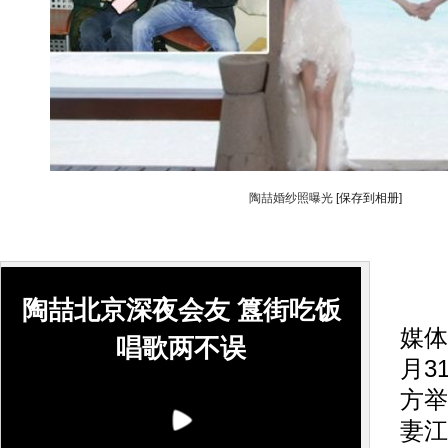
陶喆婚纱照曝光
[保存到相册]
搜
陶喆北京深夜会友 簋街吃饭
媒体
唱歌两不误
月3
方举
妻江