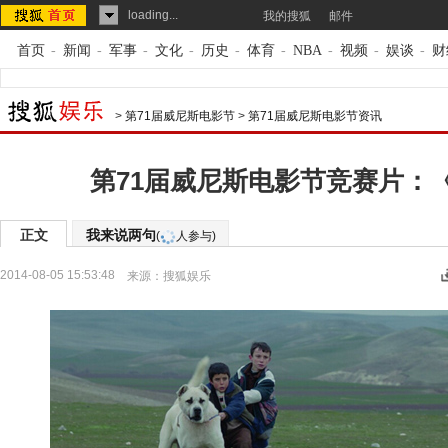
loading...
我的搜狐
邮件
首页
-
新闻
-
军事
-
文化
-
历史
-
体育
-
NBA
-
视频
-
娱谈
-
财
>
第71届威尼斯电影节
>
第71届威尼斯电影节资讯
第71届威尼斯电影节竞赛片：
正文
我来说两句
(
人参与)
2014-08-05 15:53:48
来源：
搜狐娱乐