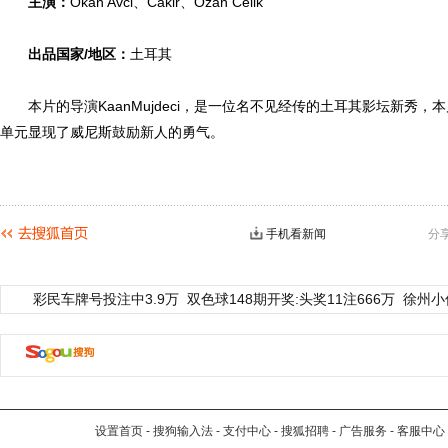
主演：
Okan Avci、Cakir、Ozan Celik
出品国家/地区：
土耳其
本片的导演KaanMujdeci，是一位名不见经传的土耳其影坛新秀，
单元显现了威尼斯鼓励新人的勇气。
手机看新闻
分
彩民车牌号投注中3.9万
双色球148期开奖:头奖11注666万
徐州小
设置首页
-
搜狗输入法
-
支付中心
-
搜狐招聘
-
广告服务
-
客服中心