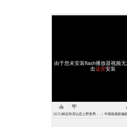
由于您未安装flash播放器视频
击
这里
安装
[相关]
林志玲否认恋上野兽男：..
|
中国电视剧编剧2