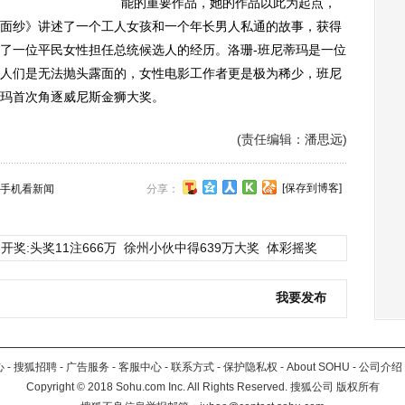
能的重要作品，她的作品以此为起点，
面纱》讲述了一个工人女孩和一个年长男人私通的故事，获得
了一位平民女性担任总统候选人的经历。洛珊-班尼蒂玛是一位
人们是无法抛头露面的，女性电影工作者更是极为稀少，班尼
玛首次角逐威尼斯金狮大奖。
(责任编辑：潘思远)
[保存到博客]
手机看新闻
分享：
开奖:头奖11注666万
徐州小伙中得639万大奖
体彩摇奖
我要发布
心
-
搜狐招聘
-
广告服务
-
客服中心
-
联系方式
-
保护隐私权
-
About SOHU
-
公司介绍
Copyright
©
2018 Sohu.com Inc. All Rights Reserved. 搜狐公司
版权所有