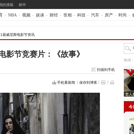
我的搜狐
邮件
育
-
NBA
-
视频
-
娱谈
-
财经
-
世相
-
科技
-
汽车
-
房产
-
时尚
-
71届威尼斯电影节资讯
斯电影节竞赛片：《故事》
热词
扫描到手机
手机看新闻
保存到博客
今