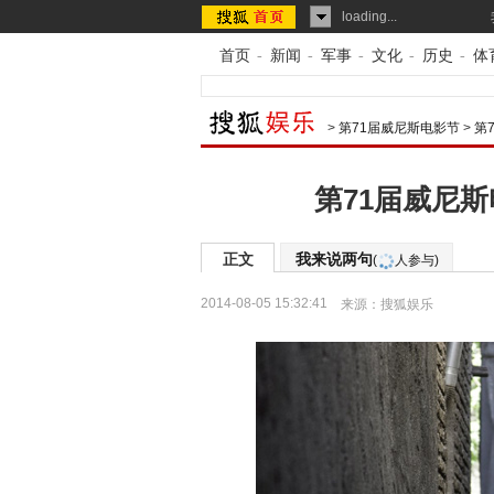
loading...
首页
-
新闻
-
军事
-
文化
-
历史
-
体
>
第71届威尼斯电影节
>
第
第71届威尼
正文
我来说两句
(
人参与)
2014-08-05 15:32:41
来源：
搜狐娱乐