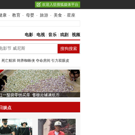
欢迎入驻搜狐媒体平台
健康
-
教育
-
母婴
-
旅游
-
美食
-
星座
电影
|
电视
|
音乐
|
戏剧
|
视频
：
死亡航班
饲养蜘蛛侠
夺命房间
引力双眼皮
日娱点