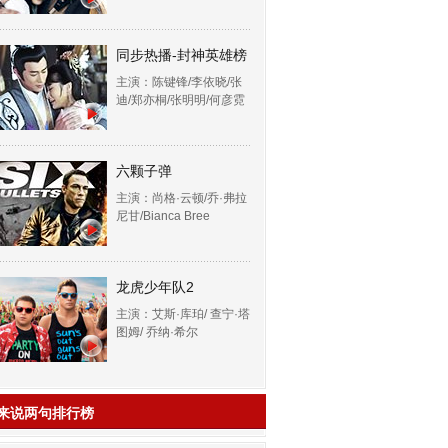
同步热播-封神英雄榜
主演：陈键锋/李依晓/张
迪/郑亦桐/张明明/何彦霓
六颗子弹
主演：尚格·云顿/乔·弗拉
尼甘/Bianca Bree
龙虎少年队2
主演：艾斯·库珀/ 查宁·塔
图姆/ 乔纳·希尔
来说两句排行榜