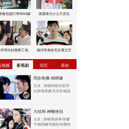
奇隆包揽行李MAN爆
谢霆锋为小儿子庆生
邹市明夫妇视察工地
杨洋穿条纹毛衣显文艺
点视频
影视剧
综艺
原创
同步热播-锦绣缘
主演：黄晓明/陈乔恩/乔
任梁/谢君豪/吕佳容/戚迹
大结局-神雕侠侣
主演：陈晓/陈妍希/张馨
予/杨明娜/毛晓彤/孙耀琦